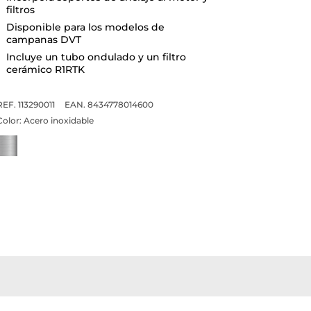
filtros
Disponible para los modelos de
campanas DVT
Incluye un tubo ondulado y un filtro
cerámico R1RTK
REF. 113290011
EAN. 8434778014600
Color:
Acero inoxidable