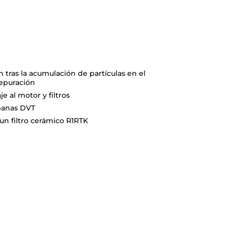
ón tras la acumulación de partículas en el
depuración
e al motor y filtros
panas DVT
un filtro cerámico R1RTK