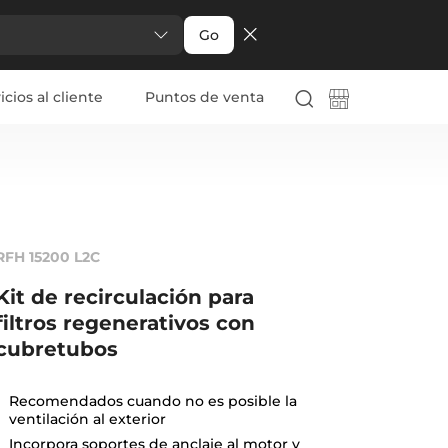
Go
icios al cliente
Puntos de venta
RFH 15200 L2C
Kit de recirculación para
filtros regenerativos con
cubretubos
Recomendados cuando no es posible la
ventilación al exterior
Incorpora soportes de anclaje al motor y