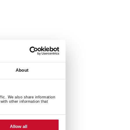
About
ffic. We also share information
with other information that
Allow all