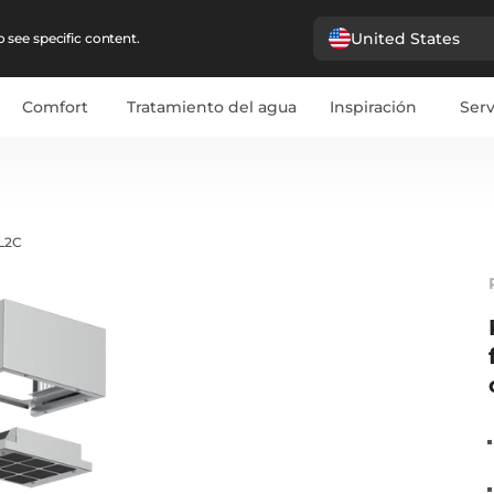
United States
 see specific content.
Comfort
Tratamiento del agua
Inspiración
Serv
L2C