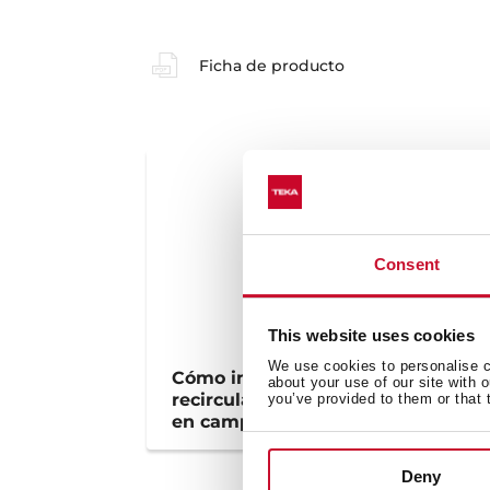
Ficha de producto
Consent
This website uses cookies
We use cookies to personalise co
Cómo instalar el kit de
about your use of our site with 
recirculación regenerativo RFH
you’ve provided to them or that 
en campana con cubretubos
Deny