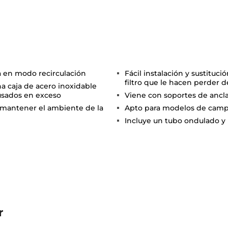
a en modo recirculación
Fácil instalación y sustituci
filtro que le hacen perder 
a caja de acero inoxidable
s usados en exceso
Viene con soportes de anclaj
a mantener el ambiente de la
Apto para modelos de cam
Incluye un tubo ondulado y 
r