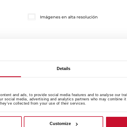
Imágenes en alta resolución
Details
ntent and ads, to provide social media features and to analyse our tra
Cómo instalar el kit de
our social media, advertising and analytics partners who may combine it 
recirculación regenerativo RFH
they’ve collected from your use of their services.
en campana sin cubretubos
Customize