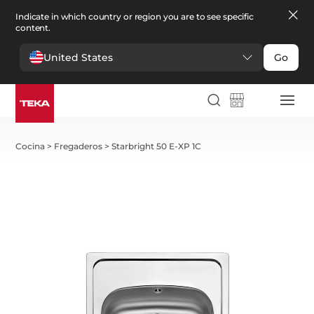
Indicate in which country or region you are to see specific
content.
United States
Go
Cocina
>
Fregaderos
>
Starbright 50 E-XP 1C