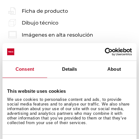
Ficha de producto
Dibujo técnico
Imágenes en alta resolución
Consent
Details
About
Repuestos y recambios
This website uses cookies
Para cualquier incidencia, reparación o compra de un
We use cookies to personalise content and ads, to provide
recambio original, recomendamos acudir siempre a un
social media features and to analyse our traffic. We also share
information about your use of our site with our social media,
Servicio Técnico Oficial acreditado por Teka.
advertising and analytics partners who may combine it with
other information that you’ve provided to them or that they’ve
collected from your use of their services.