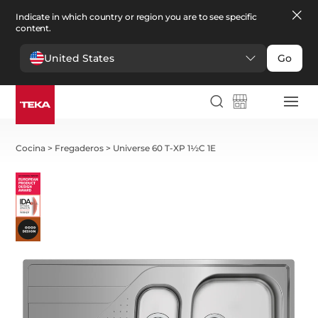
Indicate in which country or region you are to see specific
content.
United States
Go
Cocina
>
Fregaderos
>
Universe 60 T-XP 1½C 1E