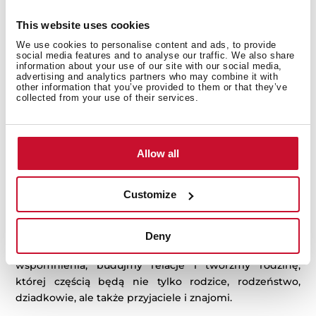
Spędzanie czasu przy stole
This website uses cookies
Wspólne gotowanie z dzieckiem pozwala nam
We use cookies to personalise content and ads, to provide
gromadzić cenne wspomnienia, przekazywać rodzinne
social media features and to analyse our traffic. We also share
information about your use of our site with our social media,
przepisy i tradycje. Równie ważne, jak gotowanie, jest
advertising and analytics partners who may combine it with
również
wspólne spożywanie posiłków
. Samodzielnie
other information that you’ve provided to them or that they’ve
collected from your use of their services.
przygotowane jedzenie to powód do dumy dla
każdego młodego człowieka. Widok najbliższych,
którzy ze smakiem jedzą to, co zostało przygotowane,
jest niezwykle budujący i sprawia, ze dziecko zyskuje
Allow all
wiarę w siebie i swoje umiejętności. Przy wspólnym
stole możemy dzielić się pomysłami na kolejne posiłki,
Customize
relacjonować wydarzenia dnia i poruszać tematy, które
są dla nas ważne. W swobodnej atmosferze każdy czuje
się bezpiecznie, jest częścią większej całości.
Deny
Celebrujmy każdą wspólnie spędzaną chwilę, zbierajmy
wspomnienia, budujmy relacje i twórzmy rodzinę,
której częścią będą nie tylko rodzice, rodzeństwo,
dziadkowie, ale także przyjaciele i znajomi.