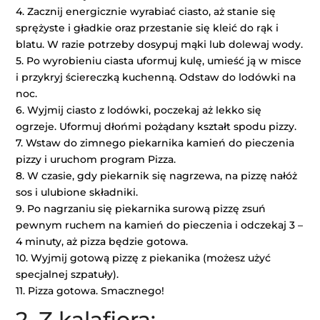
4. Zacznij energicznie wyrabiać ciasto, aż stanie się
sprężyste i gładkie oraz przestanie się kleić do rąk i
blatu. W razie potrzeby dosypuj mąki lub dolewaj wody.
5. Po wyrobieniu ciasta uformuj kulę, umieść ją w misce
i przykryj ściereczką kuchenną. Odstaw do lodówki na
noc.
6. Wyjmij ciasto z lodówki, poczekaj aż lekko się
ogrzeje. Uformuj dłońmi pożądany kształt spodu pizzy.
7. Wstaw do zimnego piekarnika kamień do pieczenia
pizzy i uruchom program Pizza.
8. W czasie, gdy piekarnik się nagrzewa, na pizzę nałóż
sos i ulubione składniki.
9. Po nagrzaniu się piekarnika surową pizzę zsuń
pewnym ruchem na kamień do pieczenia i odczekaj 3 –
4 minuty, aż pizza będzie gotowa.
10. Wyjmij gotową pizzę z piekanika (możesz użyć
specjalnej szpatuły).
11. Pizza gotowa. Smacznego!
2. Z kalafiora: