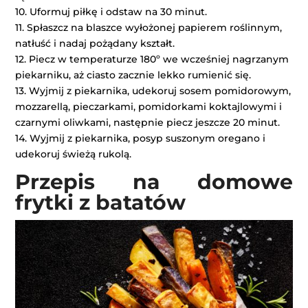
10. Uformuj piłkę i odstaw na 30 minut.
11. Spłaszcz na blaszce wyłożonej papierem roślinnym,
natłuść i nadaj pożądany kształt.
12. Piecz w temperaturze 180º we wcześniej nagrzanym
piekarniku, aż ciasto zacznie lekko rumienić się.
13. Wyjmij z piekarnika, udekoruj sosem pomidorowym,
mozzarellą, pieczarkami, pomidorkami koktajlowymi i
czarnymi oliwkami, następnie piecz jeszcze 20 minut.
14. Wyjmij z piekarnika, posyp suszonym oregano i
udekoruj świeżą rukolą.
Przepis na domowe
frytki z batatów