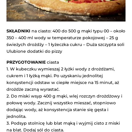
SKŁADNIKI
na ciasto: 400 do 500 g mąki typu 00 – około
350 – 400 ml wody w temperaturze pokojowej – 25 g
świeżych drożdży – 1 łyżeczka cukru – Duża szczypta soli
Ulubione dodatki do pizzy
PRZYGOTOWANIE
ciasta
1. W kubeczku wymieszaj 2 łyżki wody z drożdżami,
cukrem i 1 łyżką mąki. Po uzyskaniu jednolitej
konsystencji odstaw w ciepłe miejsce na 15 minut, aż
drożdże zaczną wyrastać.
2. Do miski wsyp 400 g mąki, wlej rozczyn drożdżowy i
połowę wody. Zacznij wszystko mieszać, stopniowo
dodając wody, aż konsystencja stanie się gęsta i
jednolita.
3. Podsyp stolnicę lub blat mąką i wyjmij cisto z miski
na blat. Dodaj sól do ciasta.