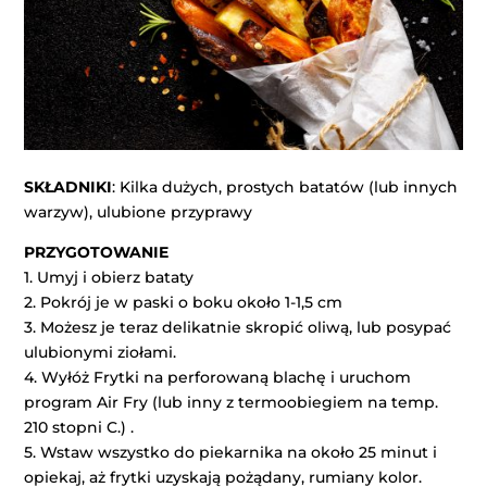
SKŁADNIKI
: Kilka dużych, prostych batatów (lub innych
warzyw), ulubione przyprawy
PRZYGOTOWANIE
1. Umyj i obierz bataty
2. Pokrój je w paski o boku około 1-1,5 cm
3. Możesz je teraz delikatnie skropić oliwą, lub posypać
ulubionymi ziołami.
4. Wyłóż Frytki na perforowaną blachę i uruchom
program Air Fry (lub inny z termoobiegiem na temp.
210 stopni C.) .
5. Wstaw wszystko do piekarnika na około 25 minut i
opiekaj, aż frytki uzyskają pożądany, rumiany kolor.