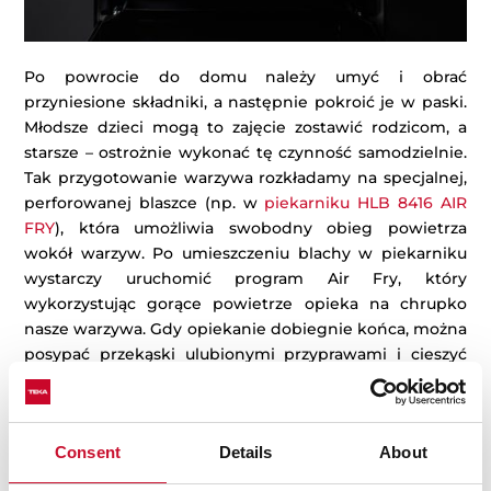
Po powrocie do domu należy umyć i obrać
przyniesione składniki, a następnie pokroić je w paski.
Młodsze dzieci mogą to zajęcie zostawić rodzicom, a
starsze – ostrożnie wykonać tę czynność samodzielnie.
Tak przygotowanie warzywa rozkładamy na specjalnej,
perforowanej blaszce (np. w
piekarniku HLB 8416 AIR
FRY
), która umożliwia swobodny obieg powietrza
wokół warzyw. Po umieszczeniu blachy w piekarniku
wystarczy uruchomić program Air Fry, który
wykorzystując gorące powietrze opieka na chrupko
nasze warzywa. Gdy opiekanie dobiegnie końca, można
posypać przekąski ulubionymi przyprawami i cieszyć
się ich wspaniałym smakiem. Taki domowy fast food
przygotowany z dzieckiem to zdrowa alternatywa dla
jedzenia „na mieście”, pozwalająca poszerzyć horyzonty
Consent
Details
About
smakowe i zadbać o zdrowie całej rodziny.