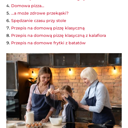
Domowa pizza…
…a może zdrowe przekąski?
Spędzanie czasu przy stole
Przepis na domową pizzę klasyczną
Przepis na domową pizzę klasyczną z kalafiora
Przepis na domowe frytki z batatów