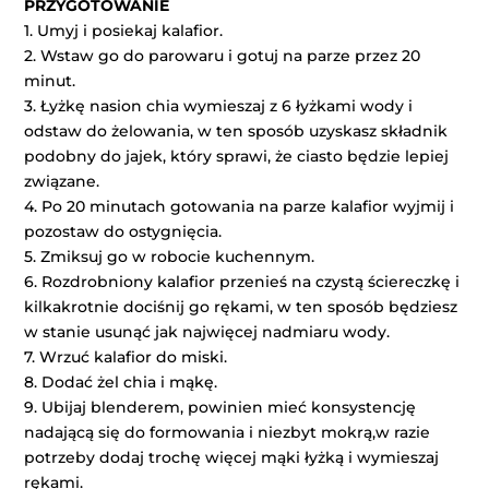
PRZYGOTOWANIE
1. Umyj i posiekaj kalafior.
2. Wstaw go do parowaru i gotuj na parze przez 20
minut.
3. Łyżkę nasion chia wymieszaj z 6 łyżkami wody i
odstaw do żelowania, w ten sposób uzyskasz składnik
podobny do jajek, który sprawi, że ciasto będzie lepiej
związane.
4. Po 20 minutach gotowania na parze kalafior wyjmij i
pozostaw do ostygnięcia.
5. Zmiksuj go w robocie kuchennym.
6. Rozdrobniony kalafior przenieś na czystą ściereczkę i
kilkakrotnie dociśnij go rękami, w ten sposób będziesz
w stanie usunąć jak najwięcej nadmiaru wody.
7. Wrzuć kalafior do miski.
8. Dodać żel chia i mąkę.
9. Ubijaj blenderem, powinien mieć konsystencję
nadającą się do formowania i niezbyt mokrą,w razie
potrzeby dodaj trochę więcej mąki łyżką i wymieszaj
rękami.