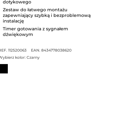
dotykowego
Zestaw do łatwego montażu
zapewniający szybką i bezproblemową
instalację
Timer gotowania z sygnałem
dźwiękowym
REF. 112520063
EAN. 8434778038620
Wybierz kolor:
Czarny