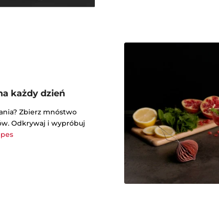
na każdy dzień
wania? Zbierz mnóstwo
sów. Odkrywaj i wypróbuj
ipes