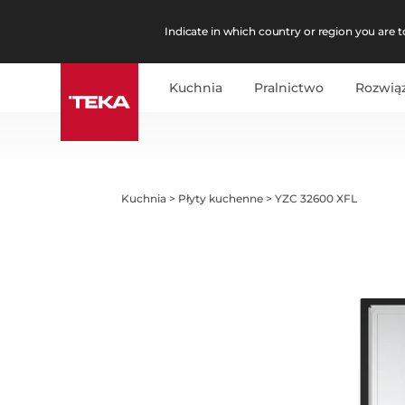
Indicate in which country or region you are to
Kuchnia
Pralnictwo
Rozwią
Kuchnia
>
Płyty kuchenne
>
YZC 32600 XFL