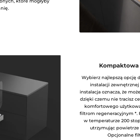
obnych, które mogłyby
nię.
Kompaktowa i
Wybierz najlepszą opcję 
instalacji zewnętrzne
instalacja oznacza, że ​​m
dzięki czemu nie tracisz 
komfortowego użytkowa
filtrom regeneracyjnym *.
w temperaturze 200 stopn
utrzymując powietrze 
Opcjonalne filt