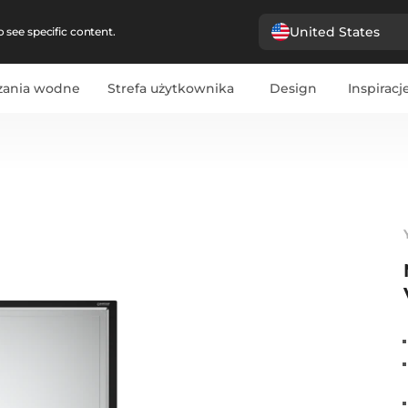
United States
 see specific content.
zania wodne
Strefa użytkownika
Design
Inspiracj