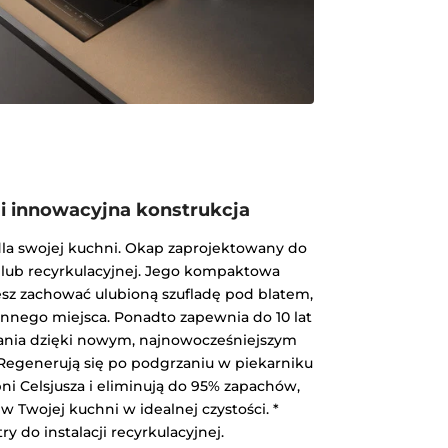
 innowacyjna konstrukcja
dla swojej kuchni. Okap zaprojektowany do
j lub recyrkulacyjnej. Jego kompaktowa
ożesz zachować ulubioną szufladę pod blatem,
cennego miejsca. Ponadto zapewnia do 10 lat
nia dzięki nowym, najnowocześniejszym
 Regenerują się po podgrzaniu w piekarniku
i Celsjusza i eliminują do 95% zapachów,
w Twojej kuchni w idealnej czystości. *
ry do instalacji recyrkulacyjnej.