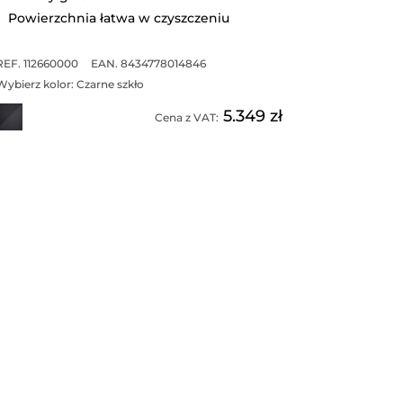
Powierzchnia łatwa w czyszczeniu
REF. 112660000
EAN. 8434778014846
Wybierz kolor:
Czarne szkło
5.349 zł
Cena z VAT: