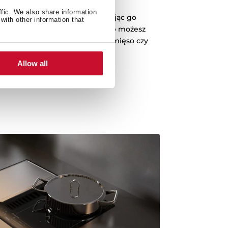
ffic. We also share information
malną ilością oleju rozprowadzając go
with other information that
j powierzchni. W zdrowy sposób możesz
rodzaje potraw, od warzyw po mięso czy
owoce morza.
Allow all