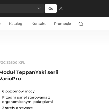
Go
e
Katalogi
Kontakt
Promocje
YZC 32600 XFL
Moduł TeppanYaki serii
VarioPro
6 poziomów mocy
Przedni panel sterowania z
ergonomicznymi pokrętłami
2 strefy grzewcze