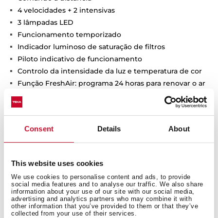
4 velocidades + 2 intensivas
3 lâmpadas LED
Funcionamento temporizado
Indicador luminoso de saturação de filtros
Piloto indicativo de funcionamento
Controlo da intensidade da luz e temperatura de cor
Função FreshAir: programa 24 horas para renovar o ar
ou odores da cozinha
Capacidade de extração (*): min. 317 m3/h - int. 808
m3/h
Nível de potência sonora (*): min. 50 dBA - máx. 74
Consent
Details
About
dBA
Possibilidade de funcionamento em recirculação
This website uses cookies
We use cookies to personalise content and ads, to provide
social media features and to analyse our traffic. We also share
information about your use of our site with our social media,
advertising and analytics partners who may combine it with
other information that you’ve provided to them or that they’ve
collected from your use of their services.