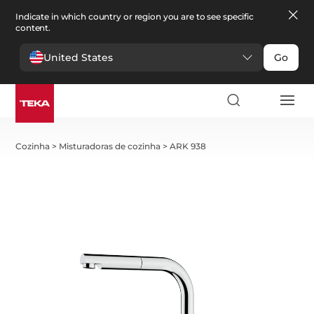
Indicate in which country or region you are to see specific
content.
United States
Go
Cozinha
>
Misturadoras de cozinha
>
ARK 938