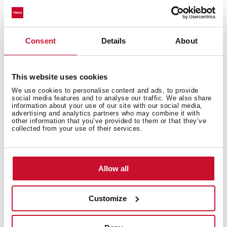
Ficha técnica
Desenho técnico
Consent
Details
About
Imagens de alta resolução
This website uses cookies
We use cookies to personalise content and ads, to provide
social media features and to analyse our traffic. We also share
information about your use of our site with our social media,
advertising and analytics partners who may combine it with
Complete o seu
ambiente
other information that you’ve provided to them or that they’ve
collected from your use of their services.
Allow all
Customize