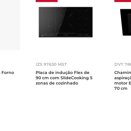
IZS 97630 MST
DVT 78
s Forno
Placa de indução Flex de
Chaminé
90 cm com SlideCooking 5
aspiraç
zonas de cozinhado
motor 
70 cm