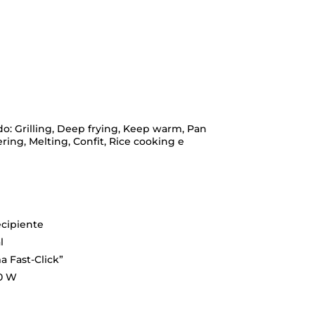
o: Grilling, Deep frying, Keep warm, Pan
ring, Melting, Confit, Rice cooking e
ecipiente
l
a Fast-Click”
00 W