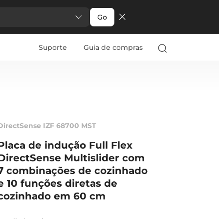
Go
Suporte
Guia de compras
DirectSense IZF 68700 MST
Placa de indução Full Flex
DirectSense Multislider com
7 combinações de cozinhado
e 10 funções diretas de
cozinhado em 60 cm