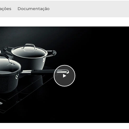
cações
Documentação