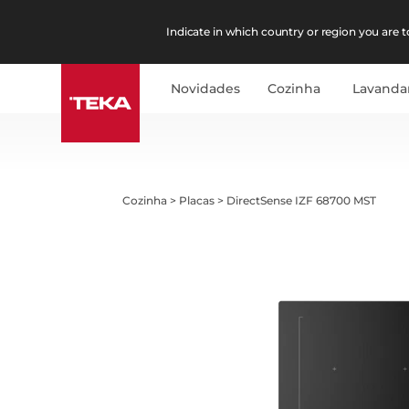
Indicate in which country or region you are to
Novidades
Cozinha
Lavanda
Cozinha
>
Placas
>
DirectSense IZF 68700 MST