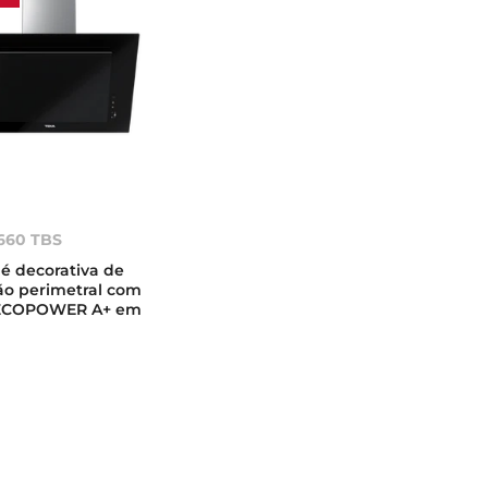
660 TBS
 decorativa de
ão perimetral com
ECOPOWER A+ em