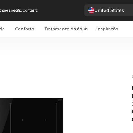
United States
 see specific content.
ria
Conforto
Tratamento da água
Inspiração