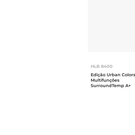
HLB 8400
Edição Urban Color
Multifunções
SurroundTemp A+