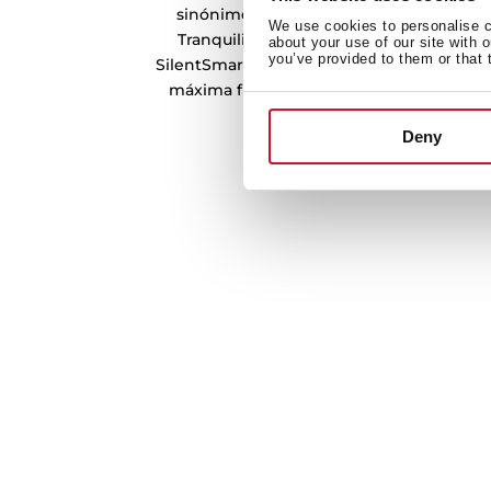
sinónimo de produção ecologicamente c
We use cookies to personalise co
Tranquilidade oferecida pela garantia vi
about your use of our site with 
you’ve provided to them or that 
SilentSmart. Além disso, os lava-louças RS
máxima flexibilidade de instalação: Sob 
Deny