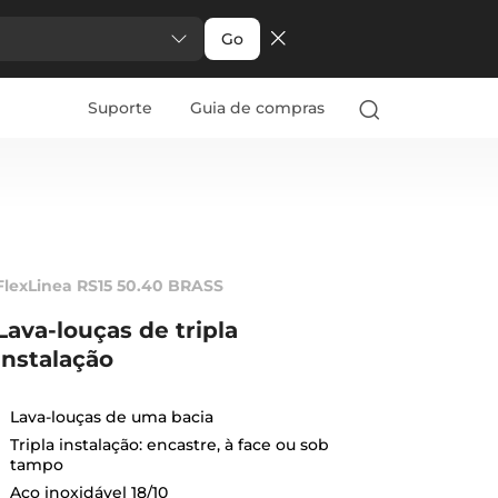
Go
Suporte
Guia de compras
FlexLinea RS15 50.40 BRASS
Lava-louças de tripla
instalação
Lava-louças de uma bacia
Tripla instalação: encastre, à face ou sob
tampo
Aço inoxidável 18/10