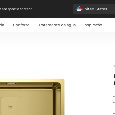
United States
 see specific content.
ria
Conforto
Tratamento da água
Inspiração
S