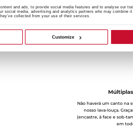
onsciente e eficiente.
ntent and ads, to provide social media features and to analyse our tra
talícia e o novo sistema
our social media, advertising and analytics partners who may combine it 
they’ve collected from your use of their services.
15 são conhecidos pela sua
tampo, encastre e à face.
Customize
Múltipla
Não haverá um canto na su
nosso lava-louça. Graça
(encastre, à face e sob-ta
em todo