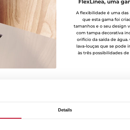
FlexLinea, uma ga
A flexibilidade é uma das 
que esta gama foi cri
tamanhos e o seu design v
com tampa decorativa in
orifício da saída de água.
lava-louças que se pode i
às três possibilidades de
5
Details
linhas puras e elegantes e
de fabricação integrado é