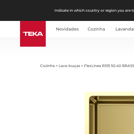
Indicate in which country or region you are to
Novidades
Cozinha
Lavanda
Cozinha
>
Lava-louças
>
FlexLinea RS15 50.40 BRAS