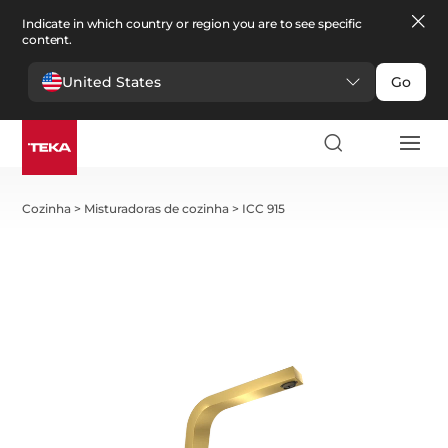
Indicate in which country or region you are to see specific
content.
United States
Go
Cozinha
>
Misturadoras de cozinha
>
ICC 915