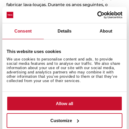
fabricar lava-louças. Durante os anos seguintes, o
sucesso dos seus produtos deu à Teka a oportunidade
de se expandir, através da produção de fornos, placas e
exaustores.
Consent
Details
About
Em 1964, a Teka instalou-se em Espanha e iniciou uma
grande expansão internacional ao nível da Europa e
dos restantes continentes.
This website uses cookies
Ao longo deste período, a gama de produtos cresceu e
We use cookies to personalise content and ads, to provide
social media features and to analyse our traffic. We also share
alcançou reconhecimento mundial. graças ao seu
information about your use of our site with our social media,
design e produtos de alta qualidade para cozinhas e
advertising and analytics partners who may combine it with
other information that you’ve provided to them or that they’ve
espaços de banho.
collected from your use of their services.
Desde a década de 1970 e nos 40 anos seguintes, a
Teka destacou-se como um dos principais
patrocinadores no mundo do desporto. A empresa
Allow all
apoiou o Real Madrid nas modalidades de futebol e
basquete, teve o seu próprio clube de andebol,
Customize
patrocinou equipas de ciclismo e esteve presente em