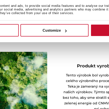
Odolnosť a bezpečnosť sú
ntent and ads, to provide social media features and to analyse our tra
our social media, advertising and analytics partners who may combine it 
m poďakujú).
they’ve collected from your use of their services.
Customize
Produkt vyrob
Tento výrobok bol vyrob
celého výrobného proce
Teka je zameraný na vy
našich výrobkov. Týmto 
bez toho, aby sme stratili 
zelenej energie od CNMV 
pri ochr