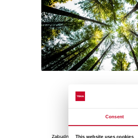
Consent
Zabudnite na hlučné z
Zabudnite na hluk pri zatváraní dviero
This website uses cookies