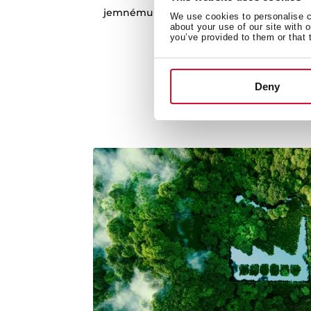
jemnému systému zatvárania SoftClose. 
We use cookies to personalise co
about your use of our site with 
bonusom (a vaše prsty sa vá
you’ve provided to them or that 
Deny