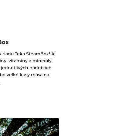
Box
u riadu Teka SteamBox! Aj
iny, vitamíny a minerály.
 jednotlivých nádobách
ebo veľké kusy mäsa na
.