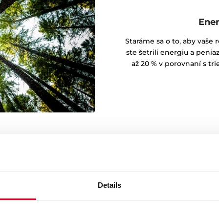
Ener
Staráme sa o to, aby vaše 
ste šetrili energiu a peni
až 20 % v porovnaní s tri
Details
atváranie
k rúry vďaka tichému a