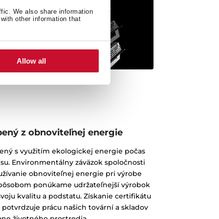
ffic. We also share information
with other information that
Allow all
ený z obnoviteľnej energie
ený s využitím ekologickej energie počas
su. Environmentálny záväzok spoločnosti
užívanie obnoviteľnej energie pri výrobe
spôsobom ponúkame udržateľnejší výrobok
svoju kvalitu a podstatu. Získanie certifikátu
potvrdzuje prácu našich tovární a skladov
ane životného prostredia.