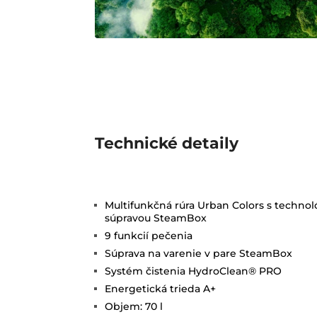
Technické detaily
Multifunkčná rúra Urban Colors s techn
súpravou SteamBox
9 funkcií pečenia
Súprava na varenie v pare SteamBox
Systém čistenia HydroClean® PRO
Energetická trieda A+
Objem: 70 l