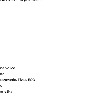
né voliče
ide
azovanie, Pizza, ECO
se
mriežka