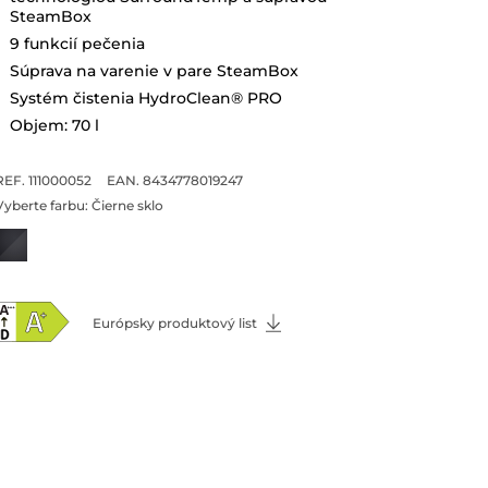
SteamBox
9 funkcií pečenia
Súprava na varenie v pare SteamBox
Systém čistenia HydroClean® PRO
Objem: 70 l
REF. 111000052
EAN. 8434778019247
Vyberte farbu:
Čierne sklo
Európsky produktový list