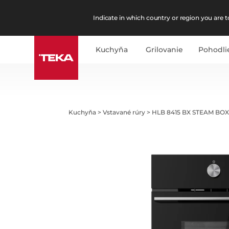
Indicate in which country or region you are to
Kuchyňa
Grilovanie
Pohodli
Kuchyňa
>
Vstavané rúry
>
HLB 8415 BX STEAM BO