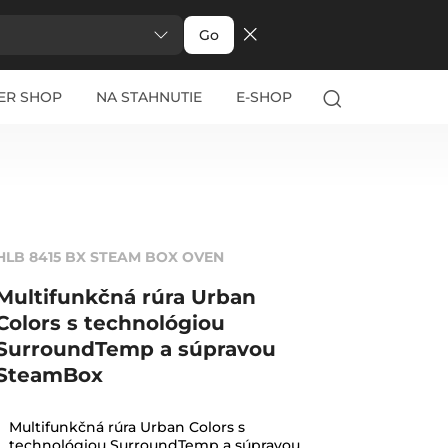
Go
ER SHOP
NA STAHNUTIE
E-SHOP
HLB 8415 BX STEAM BOX OVEN
Multifunkčná rúra Urban
Colors s technológiou
SurroundTemp a súpravou
SteamBox
Multifunkčná rúra Urban Colors s
technológiou SurroundTemp a súpravou