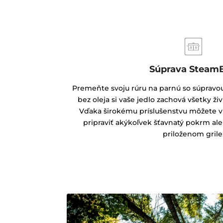
Súprava Steam
Premeňte svoju rúru na parnú so súpravo
bez oleja si vaše jedlo zachová všetky živ
Vďaka širokému príslušenstvu môžete v
pripraviť akýkoľvek šťavnatý pokrm al
priloženom grile