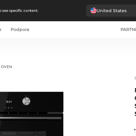
United States
 see specific content.
e
Podpora
PARTN
X OVEN