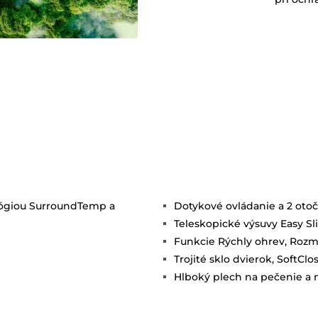
ológiou SurroundTemp a
Dotykové ovládanie a 2 otoč
Teleskopické výsuvy Easy Sl
Funkcie Rýchly ohrev, Rozmr
Trojité sklo dvierok, SoftClo
Hlboký plech na pečenie a 