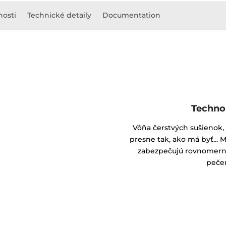
nosti
Technické detaily
Documentation
Techno
Vôňa čerstvých sušienok,
presne tak, ako má byť... M
zabezpečujú rovnomernú
pečen