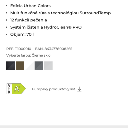
Edícia Urban Colors
Multifunkčná rúra s technológiou SurroundTemp
12 funkcií pečenia
Systém čistenia HydroClean® PRO
Objem: 70 l
REF. 111000010
EAN. 8434778008265
Vyberte farbu:
Čierne sklo
Európsky produktový list