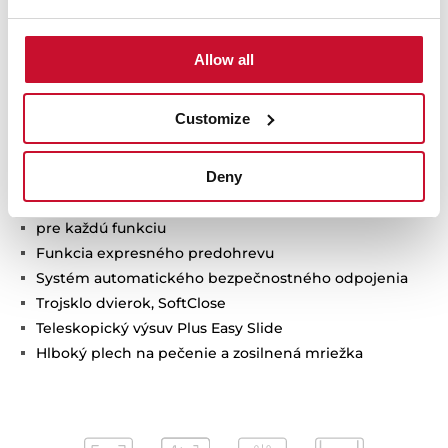
Multifunkčná rúra s technológiou SurroundTemp
12 funkcií pečenia
Systém čistenia HydroClean® PRO
Allow all
Energetická trieda A+
Objem: 70 l
Customize
4" TFT displej a dva otočné ovládače
Osobný asistent varenia (20 receptov)
Deny
SlowCook: varenie pri nízkej teplote
Automatické návrhy teploty a času
pre každú funkciu
Funkcia expresného predohrevu
Systém automatického bezpečnostného odpojenia
Trojsklo dvierok, SoftClose
Teleskopický výsuv Plus Easy Slide
Hlboký plech na pečenie a zosilnená mriežka