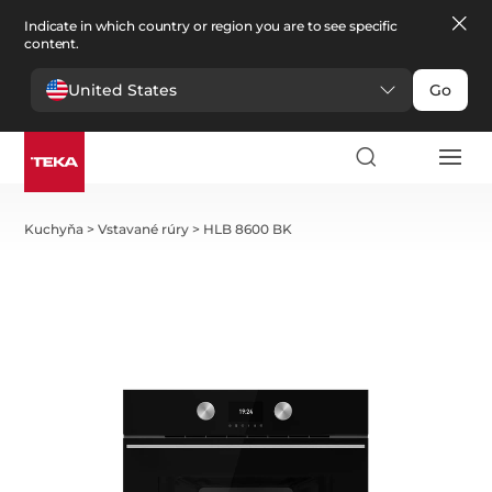
Indicate in which country or region you are to see specific
content.
United States
Go
Kuchyňa
>
Vstavané rúry
>
HLB 8600 BK