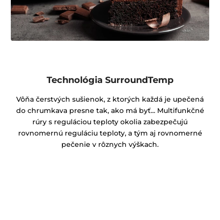
Technológia SurroundTemp
Vôňa čerstvých sušienok, z ktorých každá je upečená
do chrumkava presne tak, ako má byť... Multifunkčné
rúry s reguláciou teploty okolia zabezpečujú
rovnomernú reguláciu teploty, a tým aj rovnomerné
pečenie v rôznych výškach.