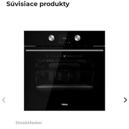
Súvisiace
produkty
SteakMaster