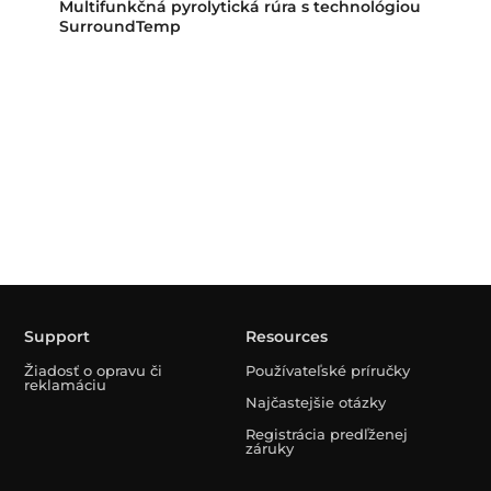
Multifunkčná pyrolytická rúra s technológiou
SurroundTemp
Support
Resources
Žiadosť o opravu či
Používateľské príručky
reklamáciu
Najčastejšie otázky
Registrácia predľženej
záruky