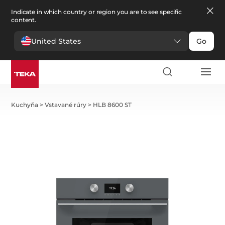
Indicate in which country or region you are to see specific
content.
United States
Go
Kuchyňa
>
Vstavané rúry
>
HLB 8600 ST