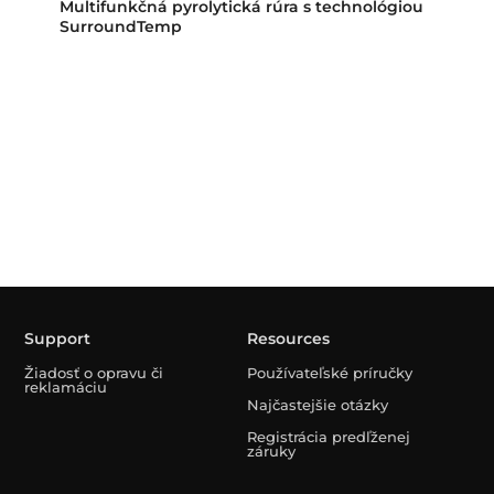
Multifunkčná pyrolytická rúra s technológiou
SurroundTemp
Support
Resources
Žiadosť o opravu či
Používateľské príručky
reklamáciu
Najčastejšie otázky
Registrácia predľženej
záruky