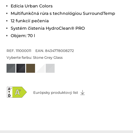
Edícia Urban Colors
Multifunkčná rúra s technológiou SurroundTemp
12 funkcií pečenia
Systém čistenia HydroClean® PRO
Objem: 70 l
REF. 111000011
EAN. 8434778008272
Vyberte farbu:
Stone Grey Glass
Európsky produktový list