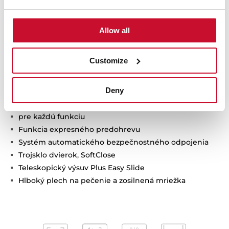
Multifunkčná rúra s technológiou SurroundTemp
12 funkcií pečenia
Systém čistenia HydroClean® PRO
Allow all
Energetická trieda A+
Objem: 70 l
Customize
4" TFT displej a dva otočné ovládače
Osobný asistent varenia (20 receptov)
Deny
SlowCook: varenie pri nízkej teplote
Automatické návrhy teploty a času
pre každú funkciu
Funkcia expresného predohrevu
Systém automatického bezpečnostného odpojenia
Trojsklo dvierok, SoftClose
Teleskopický výsuv Plus Easy Slide
Hlboký plech na pečenie a zosilnená mriežka