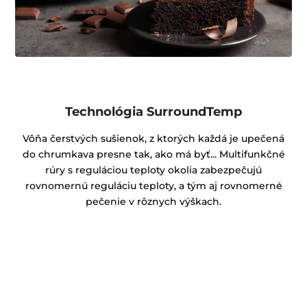
Technológia SurroundTemp
Vôňa čerstvých sušienok, z ktorých každá je upečená
do chrumkava presne tak, ako má byť... Multifunkčné
rúry s reguláciou teploty okolia zabezpečujú
rovnomernú reguláciu teploty, a tým aj rovnomerné
pečenie v rôznych výškach.