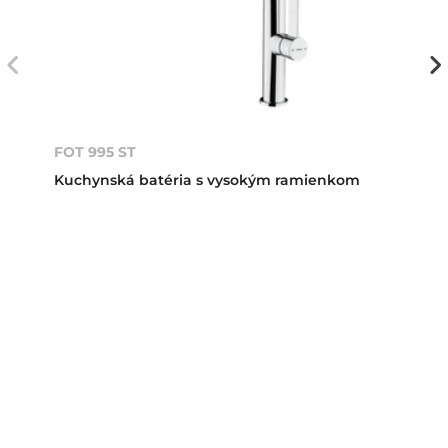
FOT 995 ST
Kuchynská batéria s vysokým ramienkom