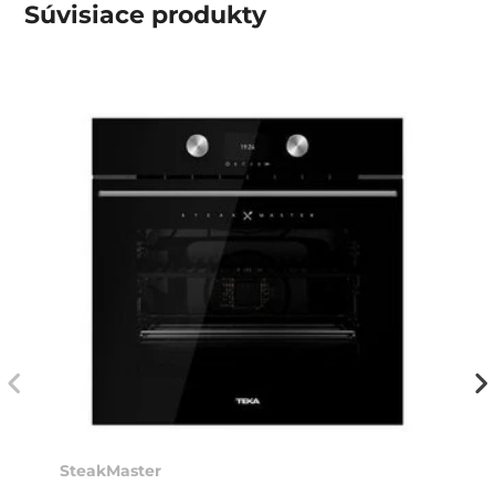
Súvisiace
produkty
SteakMaster