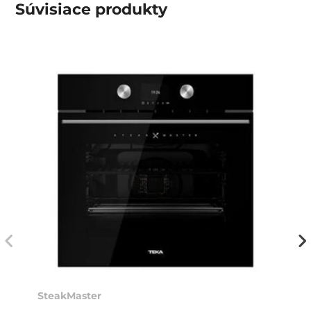
Súvisiace
produkty
SteakMaster