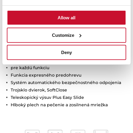
Multifunkčná rúra s technológiou SurroundTemp
12 funkcií pečenia
Systém čistenia HydroClean® PRO
Allow all
Energetická trieda A+
Objem: 70 l
Customize
4" TFT displej a dva otočné ovládače
Osobný asistent varenia (20 receptov)
Deny
SlowCook: varenie pri nízkej teplote
Automatické návrhy teploty a času
pre každú funkciu
Funkcia expresného predohrevu
Systém automatického bezpečnostného odpojenia
Trojsklo dvierok, SoftClose
Teleskopický výsuv Plus Easy Slide
Hlboký plech na pečenie a zosilnená mriežka