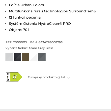
Edícia Urban Colors
Multifunkčná rúra s technológiou SurroundTemp
12 funkcií pečenia
Systém čistenia HydroClean® PRO
Objem: 70 l
REF. 111000013
EAN. 8434778008296
Vyberte farbu:
Steam Grey Glass
Európsky produktový list