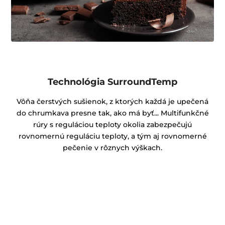
Technológia SurroundTemp
Vôňa čerstvých sušienok, z ktorých každá je upečená
do chrumkava presne tak, ako má byť... Multifunkčné
rúry s reguláciou teploty okolia zabezpečujú
rovnomernú reguláciu teploty, a tým aj rovnomerné
pečenie v rôznych výškach.