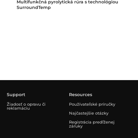
Multifunkčná pyrolytická rúra s technológiou
SurroundTemp
Support
Resources
Žiadosť o opravu či
Používateľské príručky
reklamáciu
Najčastejšie otázky
Registrácia predľženej
záruky