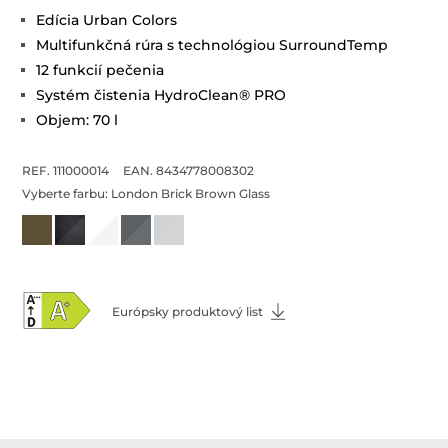
Edícia Urban Colors
Multifunkčná rúra s technológiou SurroundTemp
12 funkcií pečenia
Systém čistenia HydroClean® PRO
Objem: 70 l
REF. 111000014
EAN. 8434778008302
Vyberte farbu:
London Brick Brown Glass
Európsky produktový list