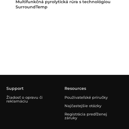
Multifunkčná pyrolytická rúra s technológiou
SurroundTemp
Support
Resources
Žiadosť o opravu či
Používateľské príručky
reklamáciu
Najčastejšie otázky
Registrácia predľženej
záruky