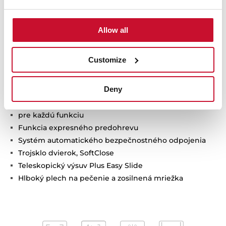
Multifunkčná rúra s technológiou SurroundTemp
12 funkcií pečenia
Systém čistenia HydroClean® PRO
Allow all
Energetická trieda A+
Objem: 70 l
Customize
4" TFT displej a dva otočné ovládače
Osobný asistent varenia (20 receptov)
Deny
SlowCook: varenie pri nízkej teplote
Automatické návrhy teploty a času
pre každú funkciu
Funkcia expresného predohrevu
Systém automatického bezpečnostného odpojenia
Trojsklo dvierok, SoftClose
Teleskopický výsuv Plus Easy Slide
Hlboký plech na pečenie a zosilnená mriežka