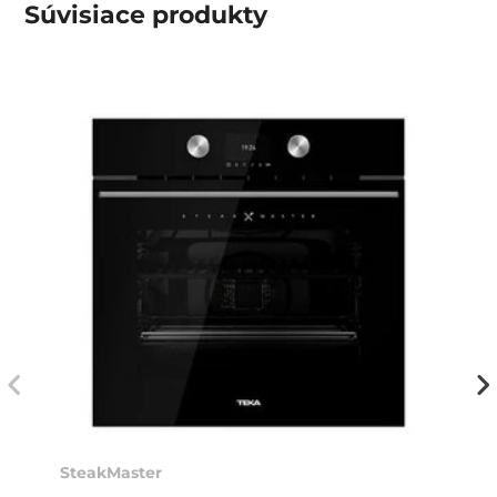
Súvisiace
produkty
SteakMaster