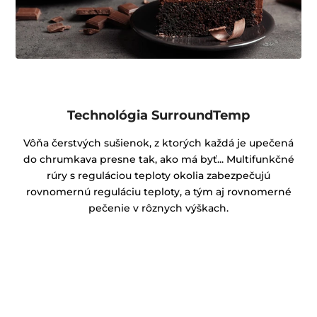
Technológia SurroundTemp
Vôňa čerstvých sušienok, z ktorých každá je upečená
do chrumkava presne tak, ako má byť... Multifunkčné
rúry s reguláciou teploty okolia zabezpečujú
rovnomernú reguláciu teploty, a tým aj rovnomerné
pečenie v rôznych výškach.