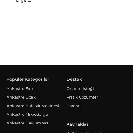
Diğer...
Popüler Kategoriler
Destek
Ankastre Fırın
Onarım isteği
Ankastre Ocak
Pratik Çözümler
Ankastre Bulaşık Makinesi
Garanti
Ankastre Mikrodalga
Ankastre Davlumbaz
Kaynaklar