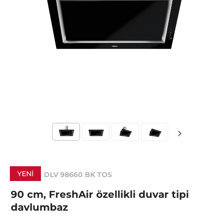
YENI
DLV 98660 BK TOS
90 cm, FreshAir özellikli duvar tipi
davlumbaz