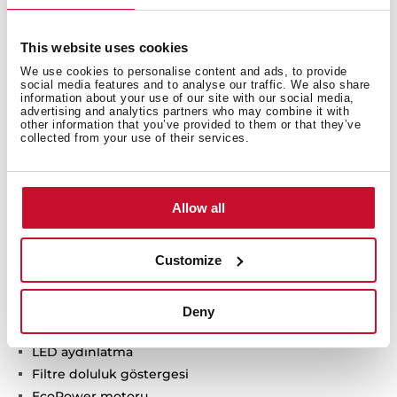
This website uses cookies
We use cookies to personalise content and ads, to provide
social media features and to analyse our traffic. We also share
Teknik Detaylar
information about your use of our site with our social media,
advertising and analytics partners who may combine it with
other information that you’ve provided to them or that they’ve
collected from your use of their services.
Urban Colours Serisi
Duvar tipi dikey tasarımlı davlumbaz
Allow all
Yüksek performanslı Çevresel çekim gücü
Dokunmatik kontrol ekranı
Customize
FreshAir fonksiyonu
Full cam tasarım
4 farklı hız konumu
Deny
Gecikmeli başlatma opsiyonu
LED aydınlatma
Filtre doluluk göstergesi
EcoPower motoru