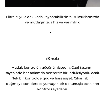
n.
1 litre suyu 3 dakikada kaynatabilirsiniz. Bulaşıklarınızda
M
i?
ve mutfağınızda hız ve verimlilik.
K
iKnob
Mutlak kontrolün gücünü hissedin. Özel tasarımı
sayesinde her anlamda benzersiz bir indüksiyonlu ocak.
Tek bir kontrolde güç ve hassasiyet. Çıkarılabilir
düğmeye son derece yumuşak bir dokunuşla ocakların
kontrolü ayarlanır.