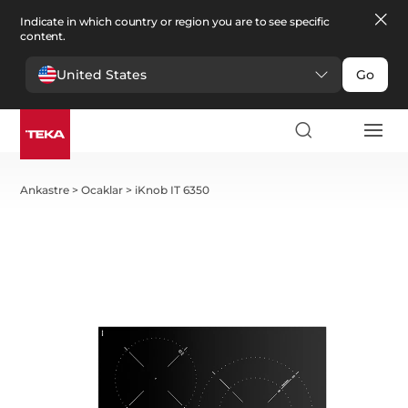
Indicate in which country or region you are to see specific
content.
United States
Go
Ankastre
>
Ocaklar
>
iKnob IT 6350