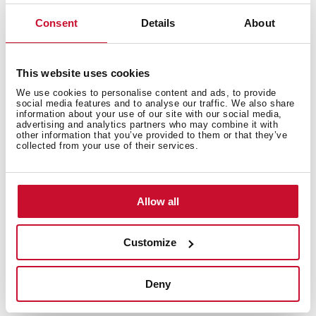
Pişirme süresi programlayıcı
300 mm büyük pişirme bölmesi
Consent
Details
About
3 bölme (Ø145 mm + Ø210 mm + Ø190/300 mm)
Doğrudan işlevler: Hızlı Kaynatma ve sıcak tutma
This website uses cookies
Power Plus işlevi
STOP & GO işlevi
We use cookies to personalise content and ads, to provide
social media features and to analyse our traffic. We also share
Çocuk kilidi emniyeti
information about your use of our site with our social media,
advertising and analytics partners who may combine it with
Dayanıklılık ve koruma: İnce metal çerçeve ve
other information that you’ve provided to them or that they’ve
çizilmeleri önlemek için yumuşak termoplastik
collected from your use of their services.
polimer kaplamalı iKnob kontrolü
Allow all
Customize
Deny