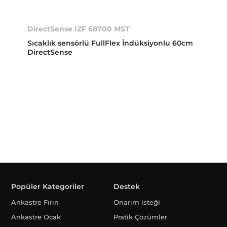
DirectSense IZF 68700 MST
Sıcaklık sensörlü FullFlex İndüksiyonlu 60cm
DirectSense
Popüler Kategoriler
Destek
Ankastre Fırın
Onarım isteği
Ankastre Ocak
Pratik Çözümler