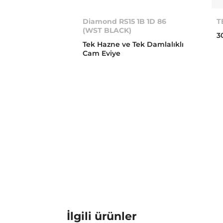
Diamond RS15 1B 1D 86
T
(WST BLACK)
3
Tek Hazne ve Tek Damlalıklı
Cam Eviye
İlgili ürünler