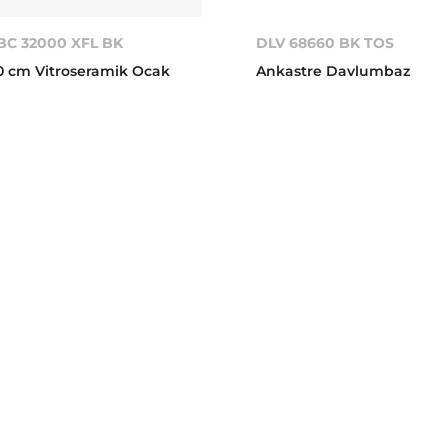
BC 32000 XFL BK
DLV 68660 BK TOS
0 cm Vitroseramik Ocak
Ankastre Davlumbaz