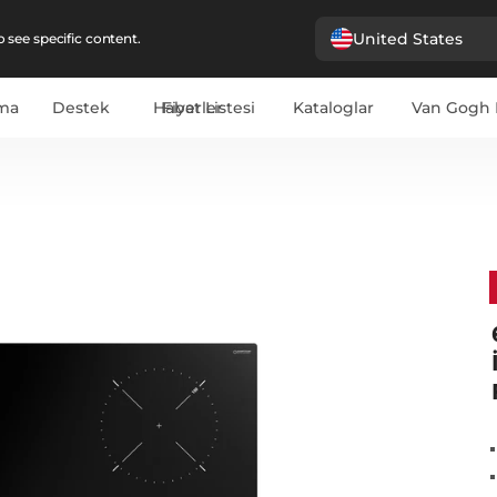
United States
 see specific content.
ima
Destek
Haberler
Fiyat Listesi
Kataloglar
Van Gogh 