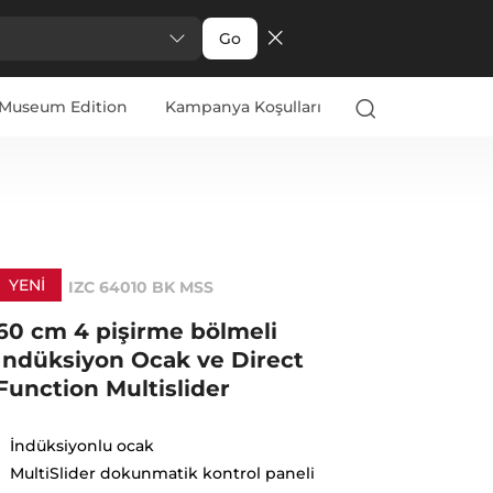
Go
Museum Edition
Kampanya Koşulları
YENI
IZC 64010 BK MSS
60 cm 4 pişirme bölmeli
İndüksiyon Ocak ve Direct
Function Multislider
İndüksiyonlu ocak
MultiSlider dokunmatik kontrol paneli