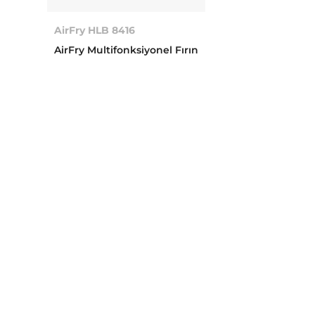
AirFry HLB 8416
AirFry Multifonksiyonel Fırın