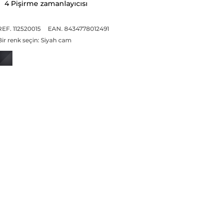
4 Pişirme zamanlayıcısı
REF. 112520015
EAN. 8434778012491
Bir renk seçin:
Siyah cam