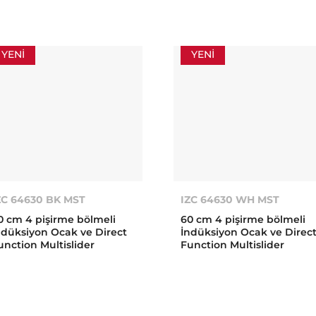
YENI
YENI
ZC 64630 BK MST
IZC 64630 WH MST
0 cm 4 pişirme bölmeli
60 cm 4 pişirme bölmeli
ndüksiyon Ocak ve Direct
İndüksiyon Ocak ve Direc
unction Multislider
Function Multislider