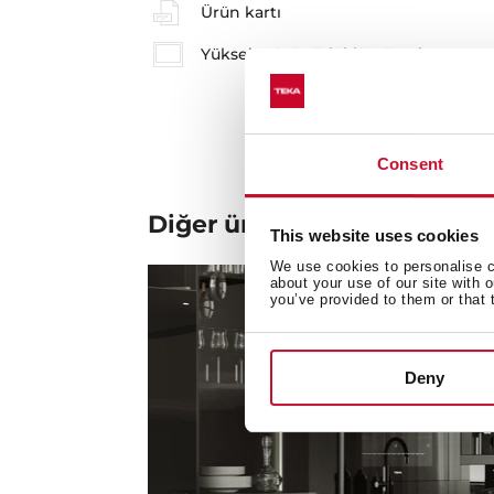
Ürün kartı
Yüksek Çözünürlüklü Görsel
Consent
Diğer ürünleri de inceleyin
This website uses cookies
We use cookies to personalise co
about your use of our site with 
you’ve provided to them or that 
Deny