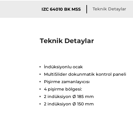
Teknik Detaylar
IZC 64010 BK MSS
Teknik Detaylar
İndüksiyonlu ocak
MultiSlider dokunmatik kontrol paneli
Pişirme zamanlayıcısı
4 pişirme bölgesi:
2 indüksiyon Ø 185 mm
2 indüksiyon Ø 150 mm