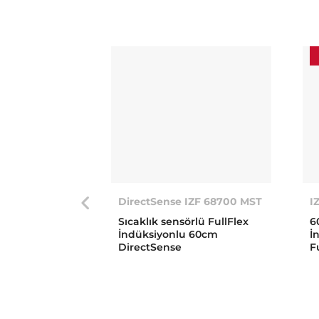
DirectSense IZF 68700 MST
I
Sıcaklık sensörlü FullFlex
6
İndüksiyonlu 60cm
İ
DirectSense
F