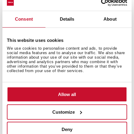
Consent
Details
About
This website uses cookies
We use cookies to personalise content and ads, to provide
Внутрішні розміри
social media features and to analyse our traffic. We also share
information about your use of our site with our social media,
advertising and analytics partners who may combine it with
other information that you’ve provided to them or that they’ve
collected from your use of their services.
Загальні розміри
Allow all
Customize
Моделі
Deny