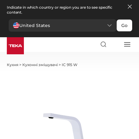
Indicate in which country or region you are to see specific
content.
United States
Go
Кухня
>
Кухонні змішувачі
>
IC 915 W