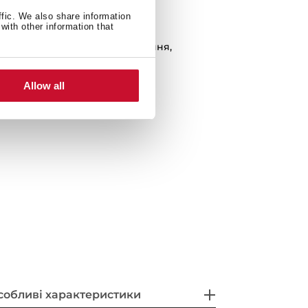
ffic. We also share information
with other information that
та вагою)
у: блокування панелі управління,
і, примусова вентиляція
Allow all
ітка, тарілка для смаження
собливі характеристики