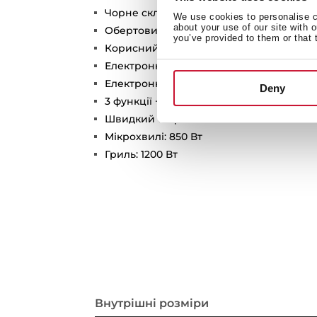
Чорне скло з ексклюзивними чорними
We use cookies to personalise co
about your use of our site with 
Обертовий магнетрон
you’ve provided to them or that 
Корисний об’єм, 22 л
Електронна панель управління з LED 
Електронне або механічне відкриття д
Deny
3 функції + 9 автоматичних програми
Швидкий старт: 30 сек
Мікрохвилі: 850 Вт
Гриль: 1200 Вт
Внутрішні розміри