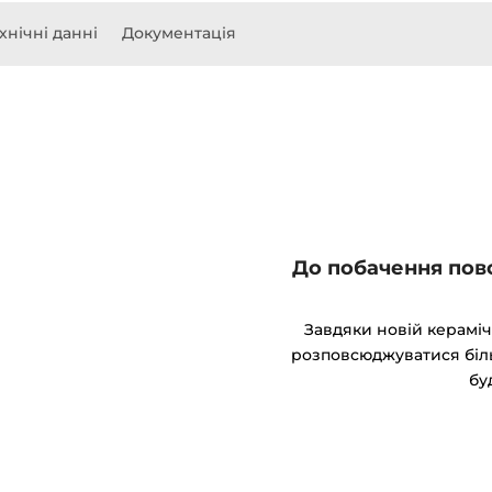
хнічні данні
Документація
До побачення пово
Завдяки новій кераміч
розповсюджуватися біль
бу