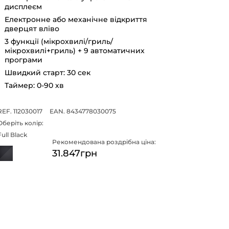
дисплеєм
Електронне або механічне відкриття
дверцят вліво
3 функції (мікрохвилі/гриль/
мікрохвилі+гриль) + 9 автоматичних
програми
Швидкий старт: 30 сек
Таймер: 0-90 хв
REF. 112030017
EAN. 8434778030075
Оберіть колір:
Full Black
Рекомендована роздрібна ціна:
31.847грн