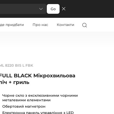
Go
де придбати
Про нас
Контакти
ML 8220 BIS L FBK
FULL BLACK Мікрохвильова
піч + гриль
Чорне скло з ексклюзивними чорними
металевими елементами
Обертовий магнетрон
Електронна панель управління з LED