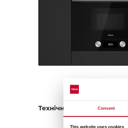
Технічні данні
Consent
This website uses cookies