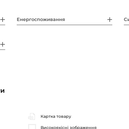
Енергоспоживання
С
ти
Картка товару
Високоякісні зображення