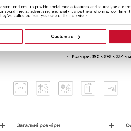
 металевими елементами
Таймер: 0-90 хв.
ntent and ads, to provide social media features and to analyse our tra
our social media, advertising and analytics partners who may combine it 
Розморожування(за часом 
they’ve collected from your use of their services.
Системи безпеки та захист
дисплеєм
відключення при відкритт
верцят вліво
Дверцята 2 скла
Customize
В комплекті: посилена реш
Колір: чорне скло
Розміри: 390 х 595 х 334 мм
Загальні розміри
О