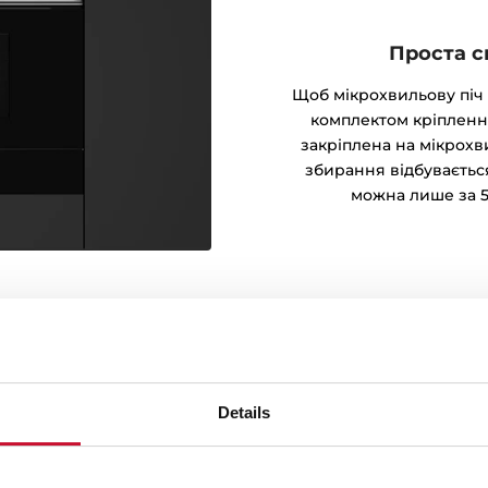
Проста с
Щоб мікрохвильову піч
комплектом кріпленн
закріплена на мікрохви
збирання відбуваєтьс
можна лише за 5
Details