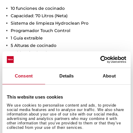
10 funciones de cocinado
Capacidad: 70 Litros (Neta)
Sistema de limpieza Hydroclean Pro
Programador Touch Control
1 Guía extraible
5 Alturas de cocinado
Doble cristal en la puerta
Maxi Grill abatible
Ventilacipón tangencial (autoventilado)
Bloqueo de seguridad del panel
Consent
Details
About
Luz interior
Bandeja Profunda + Parrilla cromada
This website uses cookies
Producto Fabricado en Europa
We use cookies to personalise content and ads, to provide
social media features and to analyse our traffic. We also share
information about your use of our site with our social media,
advertising and analytics partners who may combine it with
other information that you’ve provided to them or that they’ve
collected from your use of their services.