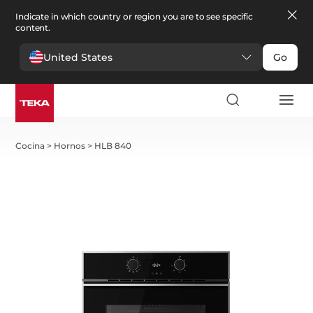
Indicate in which country or region you are to see specific
content.
United States
Go
Cocina
>
Hornos
>
HLB 840