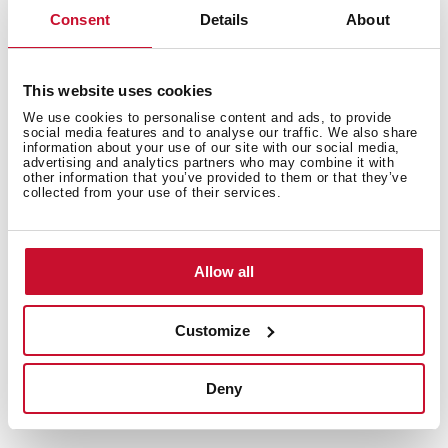
Consent
Details
About
Electrodoméstico inteligentes Teka Home con
conexión Wi-Fi
This website uses cookies
Función automática AirFry
We use cookies to personalise content and ads, to provide
FryMaster Box, bandeja perforada especial para freír
social media features and to analyse our traffic. We also share
Horno multifunción
information about your use of our site with our social media,
advertising and analytics partners who may combine it with
12 funciones de cocinado
other information that you’ve provided to them or that they’ve
collected from your use of their services.
20 recetas automáticas
Función Pirólisis y sistema de limpieza HydroClean
Clase energética A+: menos 20% de consumo
Allow all
Programador táctil
2 guías telescópicas Easy Slide
5 niveles de cocinado
Customize
Puerta de cuatro cristales
Bandeja profunda, bandeja esmaltada y parrilla con
Deny
sistema antivuelco
Capacidad bruta/neta: 71/70 litros