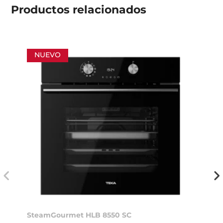
Productos
relacionados
NUEVO
SteamGourmet HLB 8550 SC