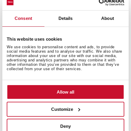
Consent
Details
About
Cómo maximizar las zonas de cocinado
con la función Flex
This website uses cookies
We use cookies to personalise content and ads, to provide
social media features and to analyse our traffic. We also share
information about your use of our site with our social media,
advertising and analytics partners who may combine it with
other information that you’ve provided to them or that they’ve
collected from your use of their services.
Allow all
Customize
Cómo utilizar la función automática
Deny
parrilla