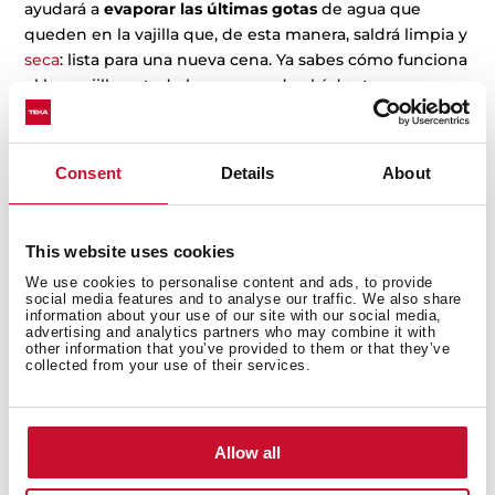
ayudará a
evaporar las últimas gotas
de agua que
queden en la vajilla que, de esta manera, saldrá limpia y
seca
: lista para una nueva cena. Ya sabes cómo funciona
el lavavajillas y todo lo que sucede ahí dentro aunque a
veces sean tan
silenciosos
que parezca magia.
Consent
Details
About
This website uses cookies
Artículos
relacionados
We use cookies to personalise content and ads, to provide
social media features and to analyse our traffic. We also share
information about your use of our site with our social media,
advertising and analytics partners who may combine it with
other information that you’ve provided to them or that they’ve
collected from your use of their services.
Allow all