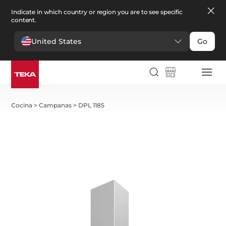
Indicate in which country or region you are to see specific
content.
United States
Go
Cocina
>
Campanas
>
DPL 1185