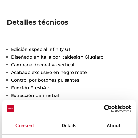
Detalles técnicos
Edición especial Infinity G1
Diseñado en Italia por Italdesign Giugiaro
Campana decorativa vertical
Acabado exclusivo en negro mate
Control por botones pulsantes
Función FreshAir
Extracción perimetral
Motor EcoPower sin escobillas
3 velocidades + 1 intensiva
Capacidad de extracción de salida libre (m3/h): 786
Consent
Details
About
Velocidad máxima de extracción (m3/h): 800
2 lámparas LED