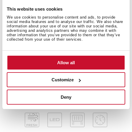
1 filtro de aluminio
This website uses cookies
Temporizador
We use cookies to personalise content and ads, to provide
Indicador de saturación de filtros
social media features and to analyse our traffic. We also share
Válvula antirretorno incluida
information about your use of our site with our social media,
advertising and analytics partners who may combine it with
Reducción de salida incluida
other information that you’ve provided to them or that they’ve
collected from your use of their services.
Kit de recirculación con cubretubos: CFH 15200 L3C
Kit de recirculación regenerativo con cubretubos:
RFH 15200 L3C
Kit de recirculación sin cubretubos: CFH 15200 L3C
Allow all
Kit de recirculación regenerativo sin cubretubos: RFH
15200 L3C
Customize
Filtro de carbón: C1RTK
Filtro regenerativo: R1RTK
Deny