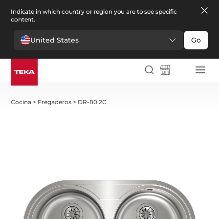
Indicate in which country or region you are to see specific
content.
United States
Go
Cocina
>
Fregaderos
>
DR-80 2C