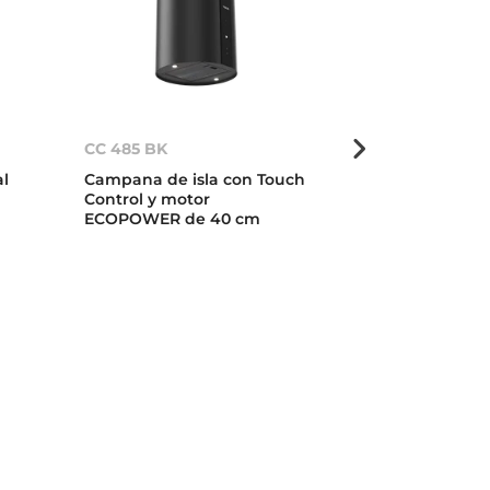
CC 485 BK
DG3 985 Isla
al
Campana de isla con Touch
Campana de i
Control y motor
con ala de cri
ECOPOWER de 40 cm
ECOPOWER