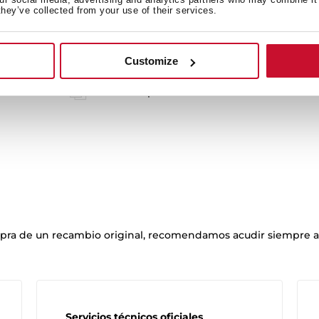
they’ve collected from your use of their services.
Ficha de producto
Customize
Imágenes en alta resolución
Ficha de producto EU
mpra de un recambio original, recomendamos acudir siempre a 
Servicios técnicos oficiales