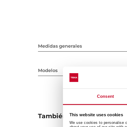
Medidas generales
Modelos
Consent
También te puede interesa
This website uses cookies
We use cookies to personalise co
about your use of our site with 