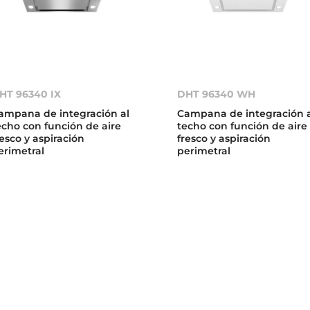
HT 96340 IX
DHT 96340 WH
ampana de integración al
Campana de integración 
echo con función de aire
techo con función de aire
resco y aspiración
fresco y aspiración
erimetral
perimetral