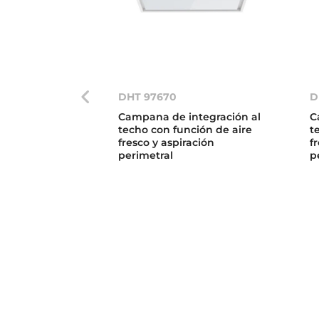
DHT 97670
D
Campana de integración al
C
techo con función de aire
t
fresco y aspiración
f
perimetral
p