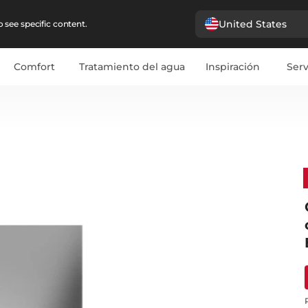
United States
 see specific content.
Comfort
Tratamiento del agua
Inspiración
Serv