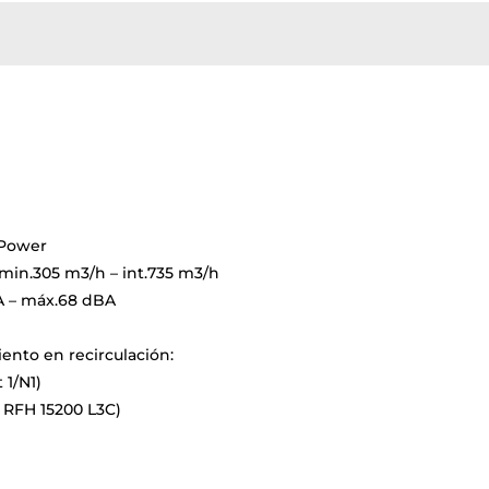
oPower
min.305 m3/h – int.735 m3/h
A – máx.68 dBA
ento en recirculación:
 1/N1)
t RFH 15200 L3C)