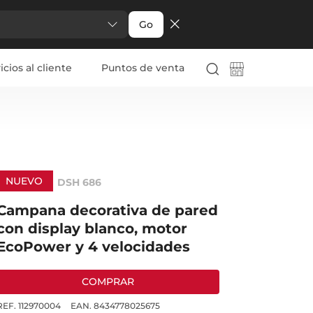
Go
icios al cliente
Puntos de venta
NUEVO
DSH 686
Campana decorativa de pared
con display blanco, motor
EcoPower y 4 velocidades
COMPRAR
REF. 112970004
EAN. 8434778025675