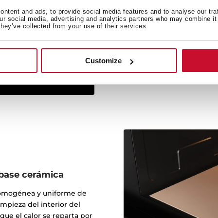
ntent and ads, to provide social media features and to analyse our tra
La línea Infinity G1 ha sid
our social media, advertising and analytics partners who may combine it 
they’ve collected from your use of their services.
Italdesign Giugiaro, re
algunos de los coches más
trabajado para marcas c
Customize
a base cerámica
homogénea y uniforme de
limpieza del interior del
que el calor se reparta por