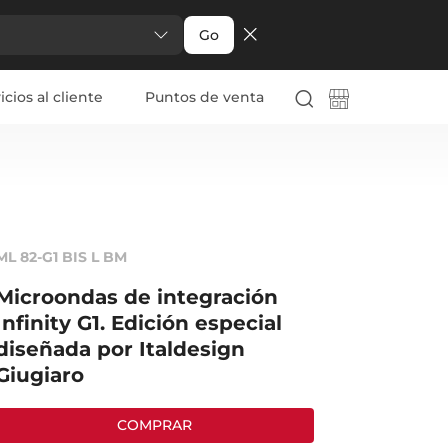
Go
icios al cliente
Puntos de venta
ML 82-G1 BIS L BM
Microondas de integración
Infinity G1. Edición especial
diseñada por Italdesign
Giugiaro
COMPRAR