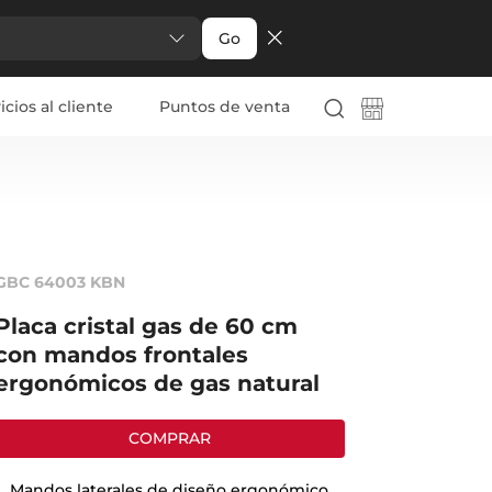
Go
icios al cliente
Puntos de venta
GBC 64003 KBN
Placa cristal gas de 60 cm
con mandos frontales
ergonómicos de gas natural
COMPRAR
Mandos laterales de diseño ergonómico