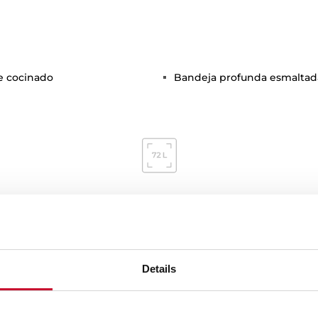
de cocinado
Bandeja profunda esmaltad
Medidas generales
Ca
Details
Consumo energético
Si