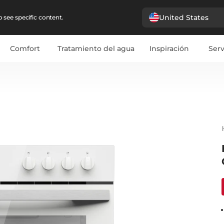
United States
 see specific content.
Comfort
Tratamiento del agua
Inspiración
Serv