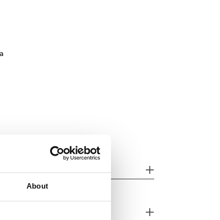
a
racterísticas
About
stema de seguridad