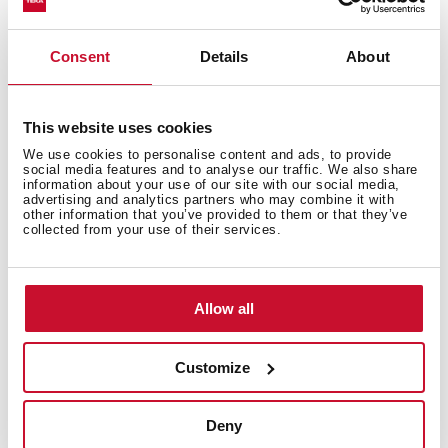
Capacidades de extracción: min. 157 m3/h – max. 316
m3/h
Potencia sonora: min. 53 dB – máx. 68 dB
Consent
Details
About
Kit instalación muebles de 31-36 cm de profundidad
opcional
Posibilidad de funcionamiento en recirculación (filtro
This website uses cookies
CNL 1C)
Clase energética D
We use cookies to personalise content and ads, to provide
social media features and to analyse our traffic. We also share
information about your use of our site with our social media,
advertising and analytics partners who may combine it with
other information that you’ve provided to them or that they’ve
collected from your use of their services.
Allow all
Customize
Medidas generales
Deny