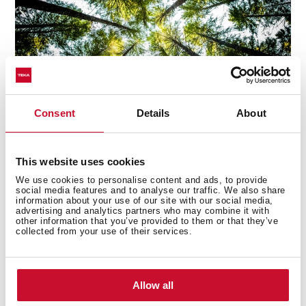
Consent
Details
About
This website uses cookies
Iluminación LED
We use cookies to personalise content and ads, to provide
No siempre es fácil contar con una buena iluminación
social media features and to analyse our traffic. We also share
information about your use of our site with our social media,
en la zona de cocción, por eso esta campana incorpora
advertising and analytics partners who may combine it with
other information that you’ve provided to them or that they’ve
una potente barra de luz LED. La mejor aliada para
collected from your use of their services.
mejorar la experiencia al cocinar, con mayor eficiencia y
respeto por el medio ambiente.
Allow all