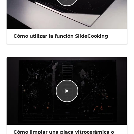
Cómo utilizar la función SlideCooking
Cómo limpiar una placa vitrocerámica o