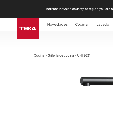
Indicate in which country or region you are to
Novedades
Cocina
Lavado
Cocina
>
Grifería de cocina
>
UNI 9331