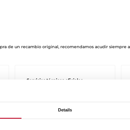
mpra de un recambio original, recomendamos acudir siempre a 
Servicios técnicos oficiales
Consulta cuál es el servicio técnico
más cercano a tu domicilio.
+ Mapa de servicios técnicos
Details