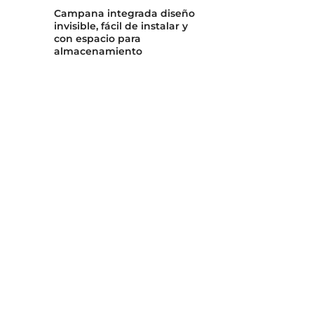
Campana integrada diseño
Monomando d
invisible, fácil de instalar y
maneral extra
con espacio para
ovalado
almacenamiento