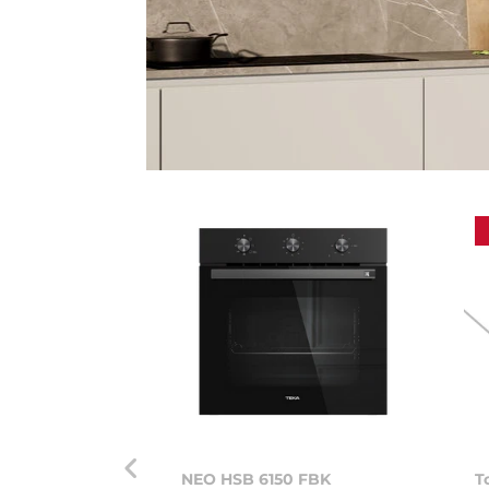
NEO HSB 6150 FBK
T