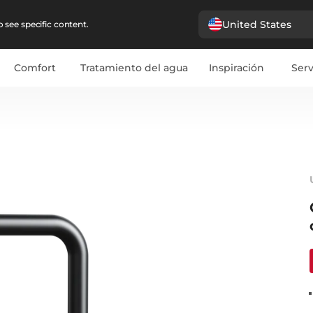
United States
 see specific content.
Comfort
Tratamiento del agua
Inspiración
Serv