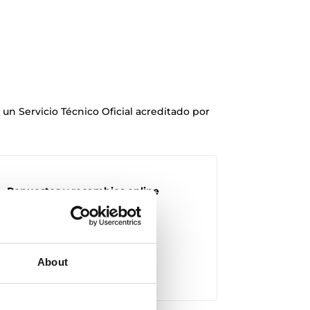
un Servicio Técnico Oficial acreditado por
Repuestos y recambios online
+ repuestosteka.es
+ tusrepuestosteka.com
+ satcompostela.com
About
+ satmunoz.com