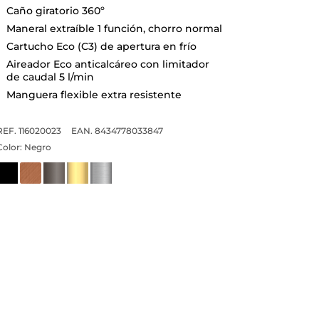
Caño giratorio 360º
Maneral extraíble 1 función, chorro normal
Cartucho Eco (C3) de apertura en frío
Aireador Eco anticalcáreo con limitador
de caudal 5 l/min
Manguera flexible extra resistente
REF. 116020023
EAN. 8434778033847
Color:
Negro