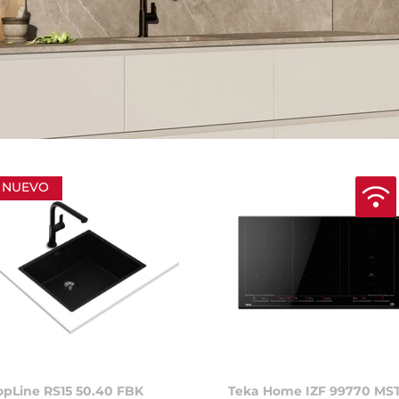
NUEVO
opLine RS15 50.40 FBK
Teka Home IZF 99770 MS