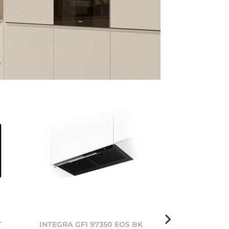
T
INTEGRA GFI 97350 EOS BK
OVAL 938