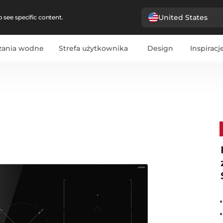
United States
 see specific content.
zania wodne
Strefa użytkownika
Design
Inspiracj