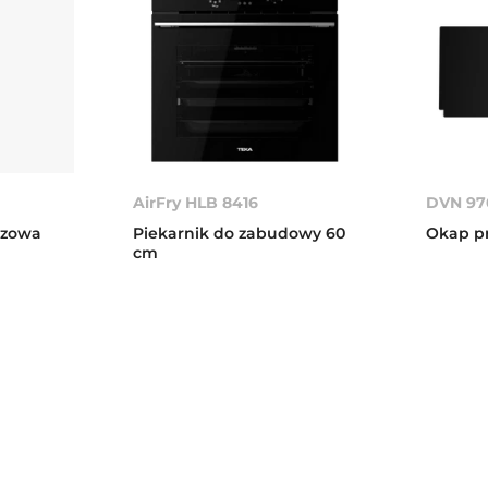
AirFry HLB 8416
DVN 97
azowa
Piekarnik do zabudowy 60
Okap pr
cm