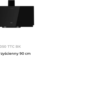
050 TTC BK
zyścienny 90 cm