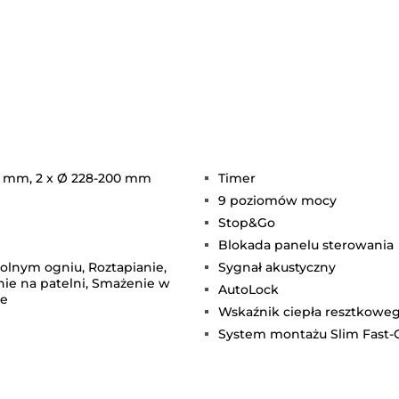
85 mm, 2 x Ø 228-200 mm
Timer
9 poziomów mocy
Stop&Go
Blokada panelu sterowania
olnym ogniu, Roztapianie,
Sygnał akustyczny
nie na patelni, Smażenie w
AutoLock
ie
Wskaźnik ciepła resztkowe
System montażu Slim Fast-C