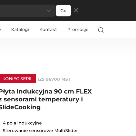
Go
e
Katalogi
Kontakt
Promocje
KONIEC SERII
IZS 96700 MST
Płyta indukcyjna 90 cm FLEX
z sensorami temperatury i
SlideCooking
4 pola indukcyjne
Sterowanie sensorowe MultiSlider