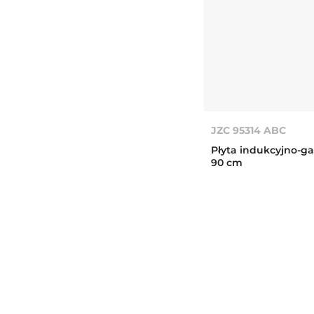
JZC 95314 ABC
Płyta indukcyjno-g
90 cm