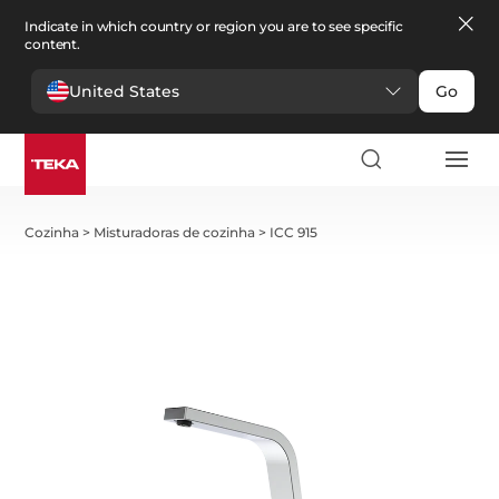
Indicate in which country or region you are to see specific
content.
United States
Go
Cozinha
>
Misturadoras de cozinha
>
ICC 915