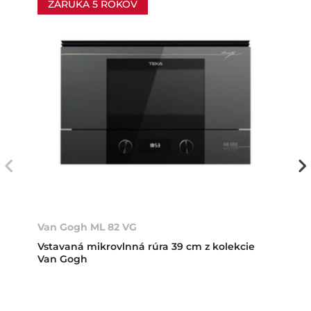
ZÁRUKA 5 ROKOV
Van Gogh ML 82 VG
Vstavaná mikrovlnná rúra 39 cm z kolekcie
Van Gogh