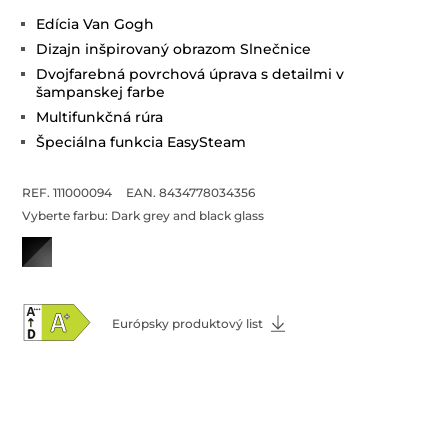
Edícia Van Gogh
Dizajn inšpirovaný obrazom Slnečnice
Dvojfarebná povrchová úprava s detailmi v
šampanskej farbe
Multifunkčná rúra
Špeciálna funkcia EasySteam
REF. 111000094
EAN. 8434778034356
Vyberte farbu:
Dark grey and black glass
Európsky produktový list