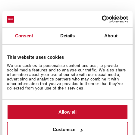
Všeobecné opatrenia
Consent
Details
About
Zvláštne vlastnosti
This website uses cookies
We use cookies to personalise content and ads, to provide
social media features and to analyse our traffic. We also share
information about your use of our site with our social media,
advertising and analytics partners who may combine it with
other information that you’ve provided to them or that they’ve
collected from your use of their services.
Elektrické pripojenie
Allow all
Spotreba energie
Customize