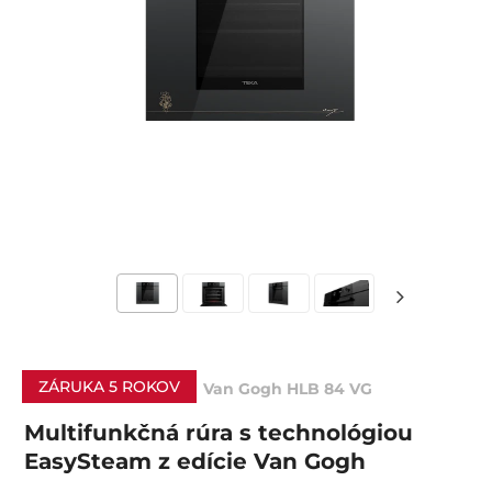
ZÁRUKA 5 ROKOV
Van Gogh HLB 84 VG
Multifunkčná rúra s technológiou
EasySteam z edície Van Gogh