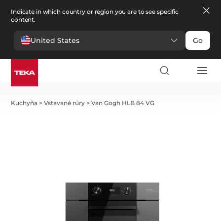
Indicate in which country or region you are to see specific
content.
United States
Go
Kuchyňa
>
Vstavané rúry
>
Van Gogh HLB 84 VG