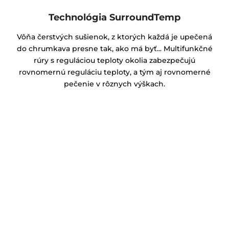
Technológia SurroundTemp
Vôňa čerstvých sušienok, z ktorých každá je upečená
do chrumkava presne tak, ako má byť... Multifunkčné
rúry s reguláciou teploty okolia zabezpečujú
rovnomernú reguláciu teploty, a tým aj rovnomerné
pečenie v rôznych výškach.