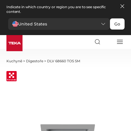
Indicate in which country or region you are to see specific
content.
United States
Go
Kuchyně
>
Digestoře
>
DLV 68660 TOS SM