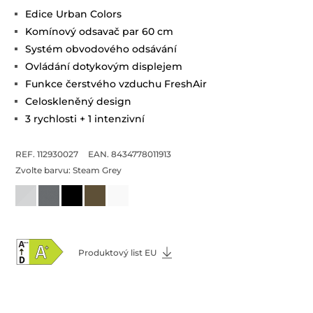
Edice Urban Colors
Komínový odsavač par 60 cm
Systém obvodového odsávání
Ovládání dotykovým displejem
Funkce čerstvého vzduchu FreshAir
Celoskleněný design
3 rychlosti + 1 intenzivní
REF. 112930027
EAN. 8434778011913
Zvolte barvu:
Steam Grey
Produktový list EU