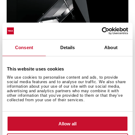
Consent
Details
About
This website uses cookies
We use cookies to personalise content and ads, to provide
social media features and to analyse our traffic. We also share
Technické údaje
information about your use of our site with our social media,
advertising and analytics partners who may combine it with
other information that you’ve provided to them or that they’ve
collected from your use of their services.
Edice Urban Colors
Komínový odsavač par 60 cm
Allow all
Systém obvodového odsávání