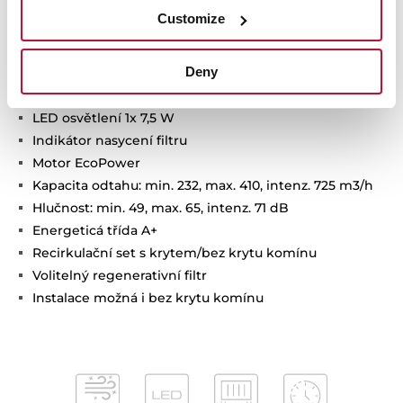
Ovládání dotykovým displejem
Customize
Funkce čerstvého vzduchu FreshAir
Celoskleněný design
Deny
3 rychlosti + 1 intenzivní
Časovač zastavení
LED osvětlení 1x 7,5 W
Indikátor nasycení filtru
Motor EcoPower
Kapacita odtahu: min. 232, max. 410, intenz. 725 m3/h
Hlučnost: min. 49, max. 65, intenz. 71 dB
Energeticá třída A+
Recirkulační set s krytem/bez krytu komínu
Volitelný regenerativní filtr
Instalace možná i bez krytu komínu