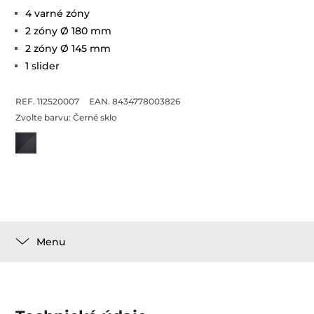
4 varné zóny
2 zóny Ø 180 mm
2 zóny Ø 145 mm
1 slider
REF. 112520007
EAN. 8434778003826
Zvolte barvu:
Černé sklo
Menu