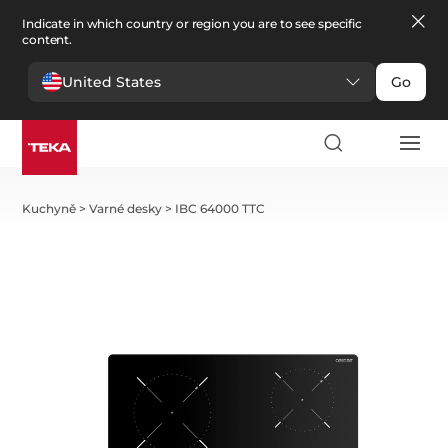
Indicate in which country or region you are to see specific
content.
United States
Go
Kuchyně
>
Varné desky
>
IBC 64000 TTC