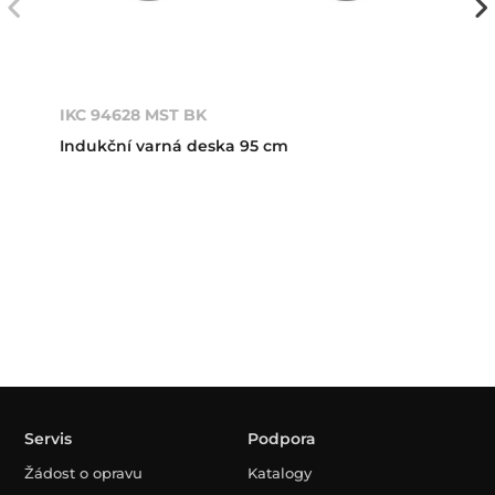
IKC 94628 MST BK
Indukční varná deska 95 cm
Servis
Podpora
Žádost o opravu
Katalogy