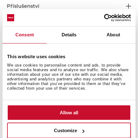
Příslušenství
Consent
Details
About
Mohlo by se vám líbit
This website uses cookies
We use cookies to personalise content and ads, to provide
social media features and to analyse our traffic. We also share
information about your use of our site with our social media,
advertising and analytics partners who may combine it with
Manuály
other information that you’ve provided to them or that they’ve
collected from your use of their services.
Produktový list
Technický nákres
Allow all
Snímky s vysokým rozlišením
Customize