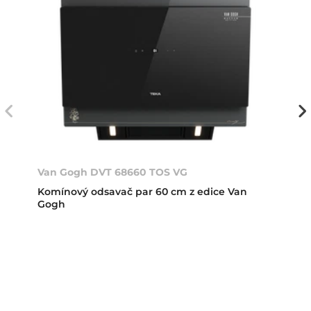
Van Gogh DVT 68660 TOS VG
Komínový odsavač par 60 cm z edice Van
Gogh