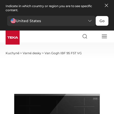
Indicate in which country or region you are to see specific
content.
United States
Go
Kuchyně
>
Varné desky
>
Van Gogh IBF 95 FST VG