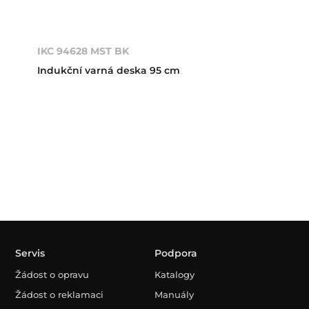
IKC 94628 MST BK
Indukční varná deska 95 cm
Servis
Podpora
Žádost o opravu
Katalogy
Žádost o reklamaci
Manuály