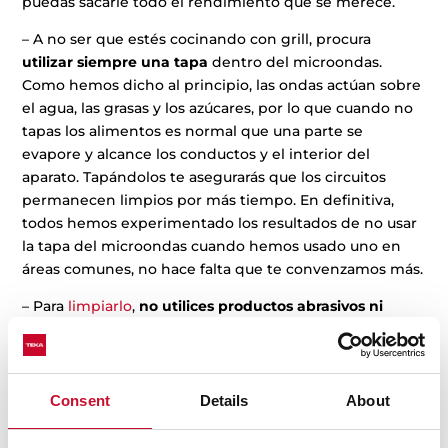
puedas sacarle todo el rendimiento que se merece.
– A no ser que estés cocinando con grill, procura
utilizar siempre una tapa
dentro del microondas.
Como hemos dicho al principio, las ondas actúan sobre
el agua, las grasas y los azúcares, por lo que cuando no
tapas los alimentos es normal que una parte se
evapore y alcance los conductos y el interior del
aparato. Tapándolos te asegurarás que los circuitos
permanecen limpios por más tiempo. En definitiva,
todos hemos experimentado los resultados de no usar
la tapa del microondas cuando hemos usado uno en
áreas comunes, no hace falta que te convenzamos más.
– Para
limpiarlo
,
no utilices productos abrasivos ni
estropajos
(especialmente si contienen metal). Con
una bayeta humedecida en agua jabonosa debería ser
suficiente para el interior. La bandeja o el plato sí que
se pueden sacar y limpiar más en profundidad.
Consent
Details
About