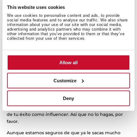
This website uses cookies
We use cookies to personalise content and ads, to provide
social media features and to analyse our traffic. We also share
information about your use of our site with our social media,
advertising and analytics partners who may combine it with
other information that you’ve provided to them or that they’ve
collected from your use of their services.
Allow all
– No enciendas el microondas cuando está
vacío.
Customize
Tampoco coloques dentro
objetos metálicos
. Si bien se
produce una reacción como para grabarlo y subirlo a
Deny
redes sociales, estimamos que querrás conservar el
electrodoméstico durante mucho tiempo, por encima
de tu éxito como
influencer
. Así que no lo hagas, por
favor.
Aunque estamos seguros de que ya le sacas mucho