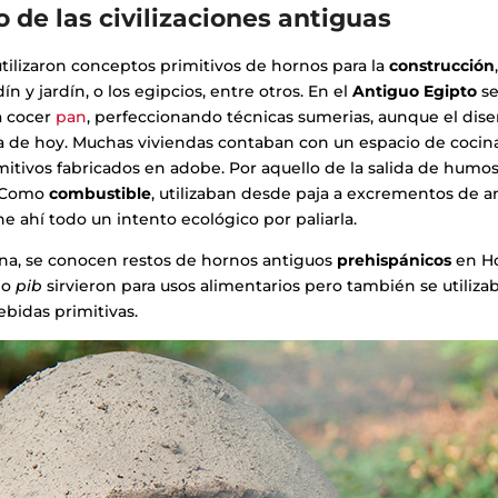
go de las civilizaciones antiguas
 utilizaron conceptos primitivos de hornos para la
construcción
dín y jardín, o los egipcios, entre otros. En el
Antiguo Egipto
se
a cocer
pan
, perfeccionando técnicas sumerias, aunque el dise
 de hoy. Muchas viviendas contaban con un espacio de cocin
itivos fabricados en adobe. Por aquello de la salida de humos,
. Como
combustible
, utilizaban desde paja a excrementos de 
e ahí todo un intento ecológico por paliarla.
ana, se conocen restos de hornos antiguos
prehispánicos
en Ho
 o
pib
sirvieron para usos alimentarios pero también se utiliza
ebidas primitivas.