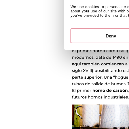
We use cookies to personalise co
about your use of our site with 
you’ve provided to them or that 
Deny
Hacia el horno 
El primer horno como tal qu
modernos, data de 1490 en
aquí también comienzan a p
siglo XVIII) posibilitando 
parte superior. Una “hogue
tubos de salida de humos. 
El primer
horno de carbón
futuros hornos industriales.