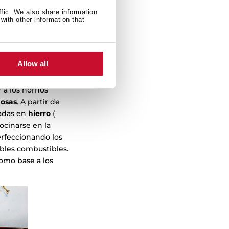
ffic. We also share information
with other information that
Allow all
r a los hornos
dosas
. A partir de
cadas en
hierro
(
ocinarse en la
erfeccionando los
les combustibles.
como base a los