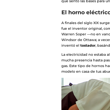
que sentó las bases para un
El horno eléctric
A finales del siglo XIX sur
fue el inventor original, c
Warren Soper —no en vano 
Windsor de Ottawa; a vece
inventó el
tostador
, basánd
La electricidad no estaba a
mucha presencia hasta pas
gas. Este tipo de hornos h
modelo en casa de tus abue