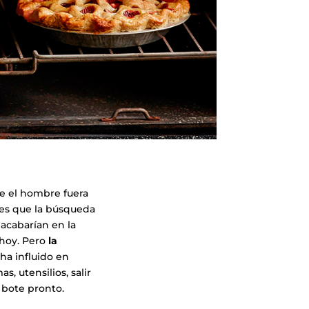
ue el hombre fuera
o es que la búsqueda
 acabarían en la
hoy. Pero
la
a influido en
, utensilios, salir
a bote pronto.