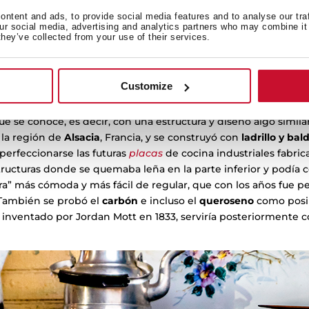
ntent and ads, to provide social media features and to analyse our tra
our social media, advertising and analytics partners who may combine it 
they’ve collected from your use of their services.
Customize
moderno
e se conoce, es decir, con una estructura y diseño algo simila
 la región de
Alsacia
, Francia, y se construyó con
ladrillo y bal
erfeccionarse las futuras
placas
de cocina industriales fabri
estructuras donde se quemaba leña en la parte inferior y podía c
ra” más cómoda y más fácil de regular, que con los años fue p
También se probó el
carbón
e incluso el
queroseno
como posib
, inventado por Jordan Mott en 1833, serviría posteriormente 