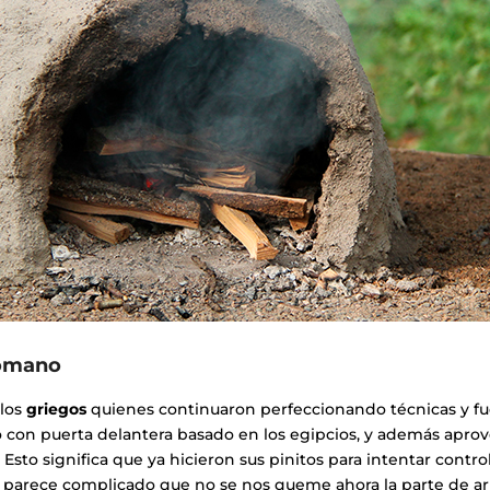
romano
 los
griegos
quienes continuaron perfeccionando técnicas y f
no con puerta delantera basado en los egipcios, y además apro
. Esto significa que ya hicieron sus pinitos para intentar contro
s parece complicado que no se nos queme ahora la parte de arr