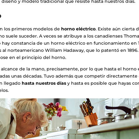
 diseño y modelo tradicional que resiste hasta nuestros días.
o
gen los primeros modelos de
horno eléctrico
. Existe aún cierta
omo suele suceder. A veces se atribuye a los canadienses Thom
hay constancia de un horno eléctrico en funcionamiento en 1
s al norteamericano William Hadaway, que lo patentó en 1896
ose en el principio del horno.
l alcance de la mano, precisamente, por lo que hasta el horno 
adas unas décadas. Tuvo además que competir directamente 
an llegado
hasta nuestros días
y hasta es posible que hayas co
los.