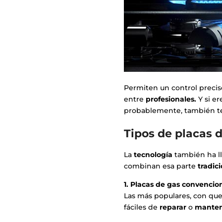
Permiten un control preciso
entre
profesionales.
Y si er
probablemente, también te
Tipos de placas 
La
tecnología
también ha ll
combinan esa parte
tradic
1. Placas de gas convencio
Las más populares, con quem
fáciles de
reparar
o
manten