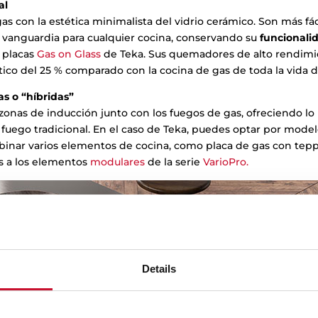
al
s con la estética minimalista del vidrio cerámico. Son más fá
vanguardia para cualquier cocina, conservando su
funcionali
s placas
Gas on Glass
de Teka. Sus quemadores de alto rendim
co del 25 % comparado con la cocina de gas de toda la vida de
s o “híbridas”
onas de inducción junto con los fuegos de gas, ofreciendo l
 fuego tradicional. En el caso de Teka, puedes optar por model
binar varios elementos de cocina, como placa de gas con te
as a los elementos
modulares
de la serie
VarioPro.
Details