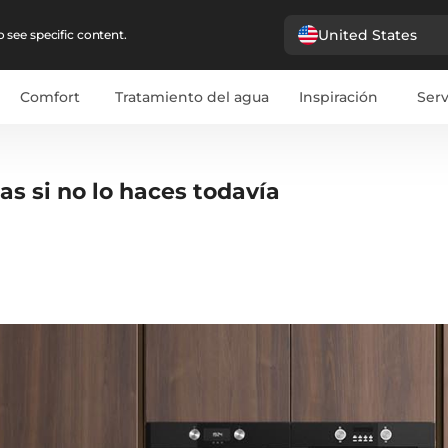
United States
 see specific content.
Comfort
Tratamiento del agua
Inspiración
Serv
as si no lo haces todavía