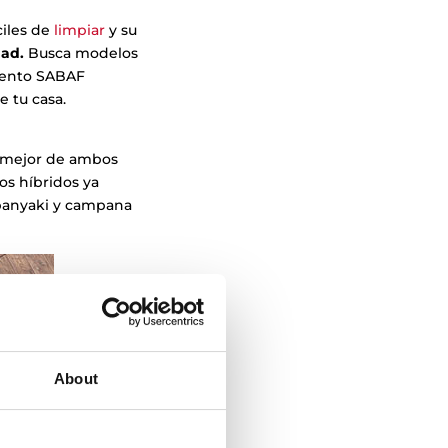
ciles de
limpiar
y su
dad.
Busca modelos
iento SABAF
 tu casa.
o mejor de ambos
os híbridos ya
ppanyaki y campana
About