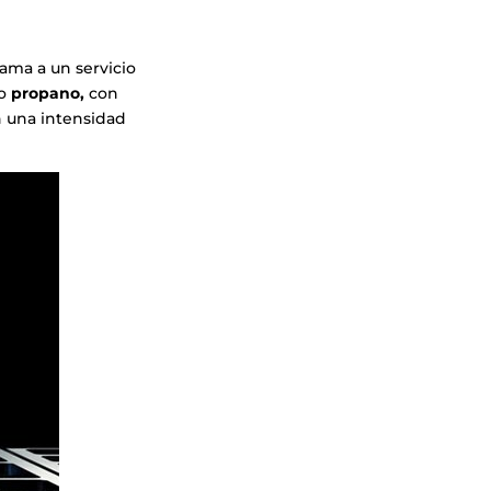
llama a un servicio
o
propano,
con
n una intensidad