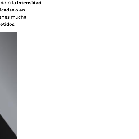
oído) la
intensidad
licadas o en
tienes mucha
etidos.