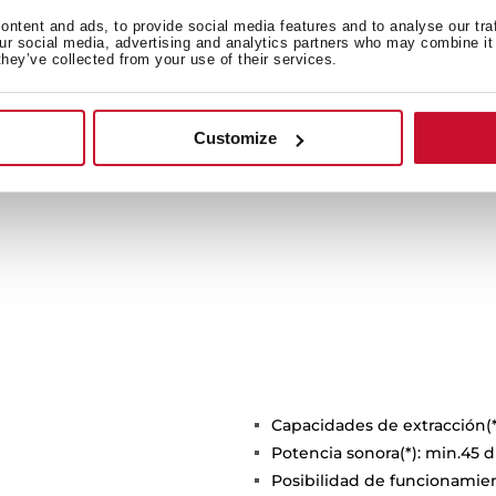
ona una mayor amplitud de
ntent and ads, to provide social media features and to analyse our tra
our social media, advertising and analytics partners who may combine it 
 el consumo energético.
they’ve collected from your use of their services.
Customize
Capacidades de extracción(*
Potencia sonora(*): min.45
Posibilidad de funcionamient