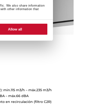
ffic. We also share information
with other information that
Allow all
): min.115 m3/h – máx.235 m3/h
 dBA – máx.66 dBA
o en recirculación (filtro C2R)