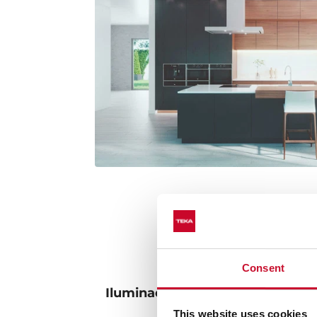
Consent
Iluminación LED, más potente y
medioambien
This website uses cookies