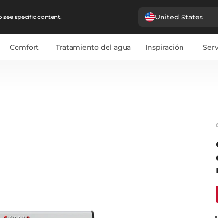
United States
 see specific content.
Comfort
Tratamiento del agua
Inspiración
Serv