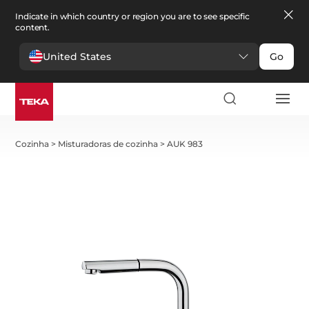
Indicate in which country or region you are to see specific
content.
United States
Go
Cozinha
>
Misturadoras de cozinha
>
AUK 983