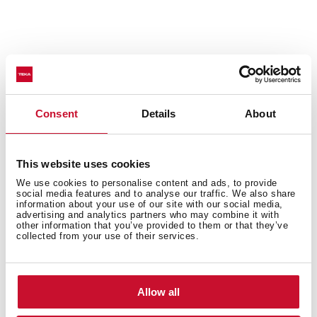
Especificações
Consent
Details
About
Design da Edição do Museu Van Gogh
This website uses cookies
Placa de indução Flex
We use cookies to personalise content and ads, to provide
Modelo sem aro exterior. 60 cm de largura
social media features and to analyse our traffic. We also share
information about your use of our site with our social media,
Touch Control
advertising and analytics partners who may combine it with
other information that you’ve provided to them or that they’ve
Programação do tempo de cozinhado
collected from your use of their services.
4 zonas de cozinhado:
2 flex Ø 228 x 184,5 mm + 1 Ø 215 mm + 1 Ø 150 mm
4 funções diretas de cozinhado: deep frying, quick
Allow all
boiling, keep warm, grilling
Função limpeza