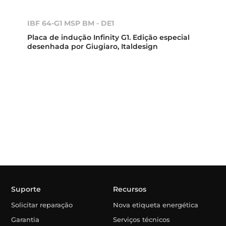
IBF 64-G1 MSP BM - DE1
Placa de indução Infinity G1. Edição especial
desenhada por Giugiaro, Italdesign
Suporte
Recursos
Solicitar reparação
Nova etiqueta energética
Garantia
Serviços técnicos