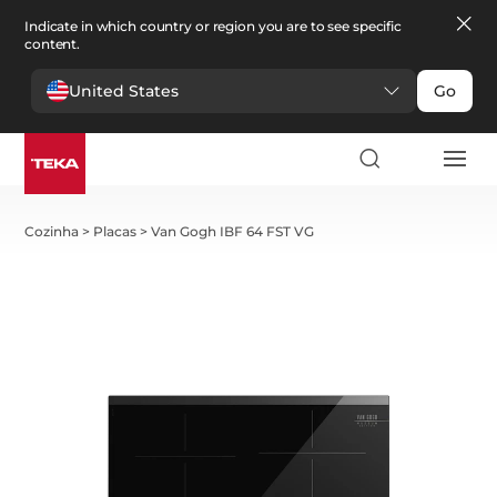
Indicate in which country or region you are to see specific
content.
United States
Go
Cozinha
>
Placas
>
Van Gogh IBF 64 FST VG