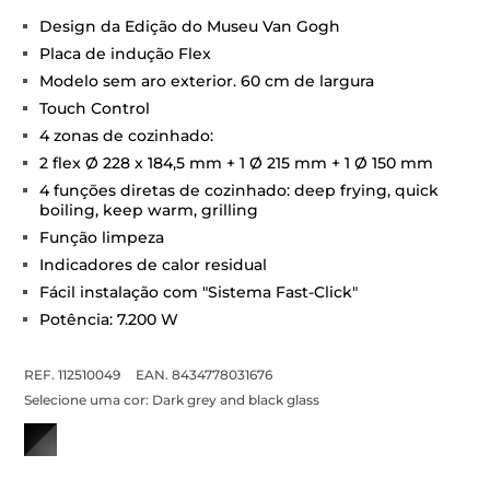
Design da Edição do Museu Van Gogh
Placa de indução Flex
Modelo sem aro exterior. 60 cm de largura
Touch Control
4 zonas de cozinhado:
2 flex Ø 228 x 184,5 mm + 1 Ø 215 mm + 1 Ø 150 mm
4 funções diretas de cozinhado: deep frying, quick
boiling, keep warm, grilling
Função limpeza
Indicadores de calor residual
Fácil instalação com "Sistema Fast-Click"
Potência: 7.200 W
REF. 112510049
EAN. 8434778031676
Selecione uma cor:
Dark grey and black glass